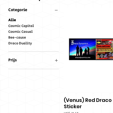
Categorie
Alle
Cosmic Capital
Cosmic Casual
Bee-cause
Draco Duality
Prijs
US$ 11
US$ 166
(Venus) Red Draco
Snel overz
Sticker