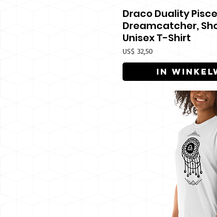
Draco Duality Pisc
Snel overz
Dreamcatcher, Sho
Unisex T-Shirt
Prijs
US$ 32,50
In winke