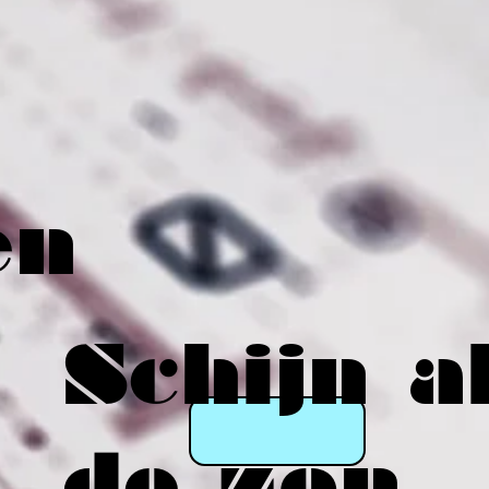
en
Schijn a
de zon