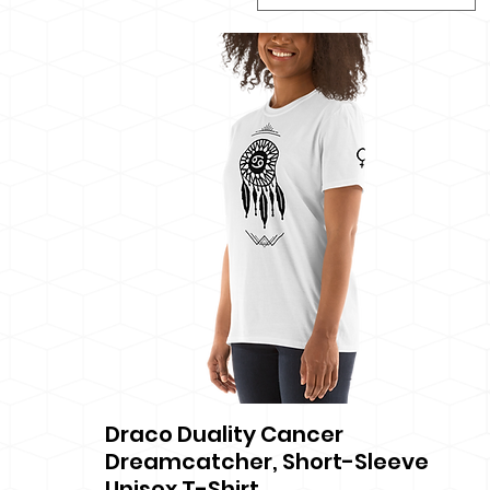
Draco Duality Cancer
Snel overzicht
Dreamcatcher, Short-Sleeve
Unisex T-Shirt