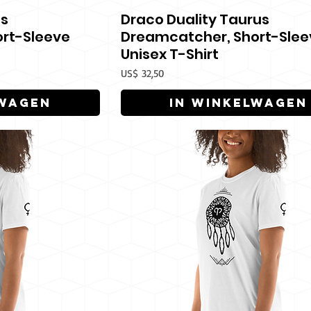
es
Draco Duality Taurus
icht
Snel overzicht
rt-Sleeve
Dreamcatcher, Short-Slee
Unisex T-Shirt
Prijs
US$ 32,50
lwagen
In winkelwagen