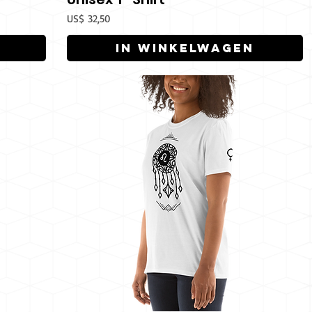
Prijs
US$ 32,50
In winkelwagen