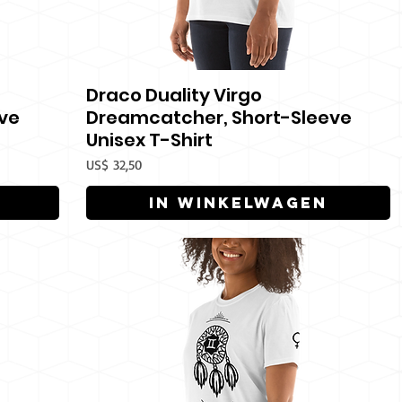
Draco Duality Virgo
Snel overzicht
ve
Dreamcatcher, Short-Sleeve
Unisex T-Shirt
Prijs
US$ 32,50
In winkelwagen