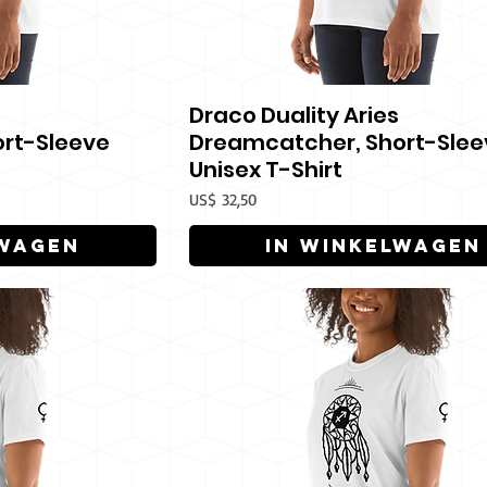
Draco Duality Aries
icht
Snel overzicht
rt-Sleeve
Dreamcatcher, Short-Slee
Unisex T-Shirt
Prijs
US$ 32,50
lwagen
In winkelwagen