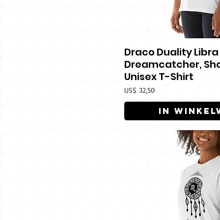
Draco Duality Libra
Snel overz
Dreamcatcher, Sho
Unisex T-Shirt
Prijs
US$ 32,50
In winke