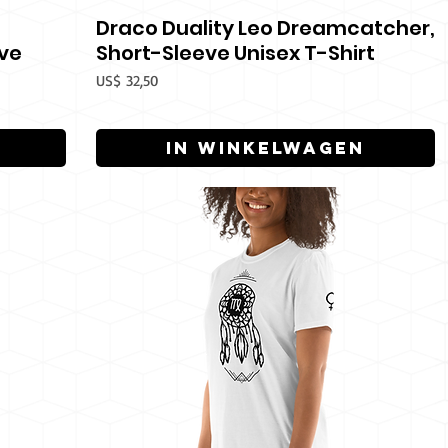
Draco Duality Leo Dreamcatcher,
Snel overzicht
ve
Short-Sleeve Unisex T-Shirt
Prijs
US$ 32,50
In winkelwagen