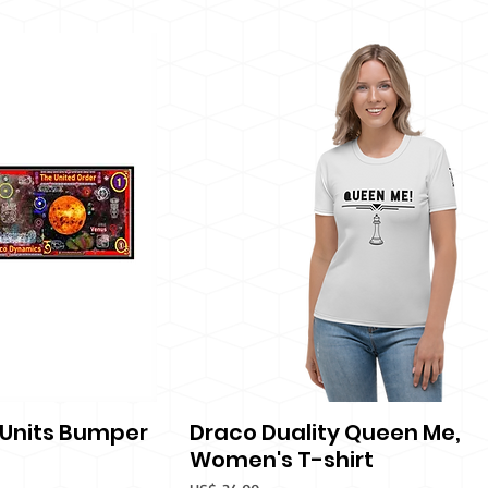
 Units Bumper
Draco Duality Queen Me,
icht
Snel overzicht
Women's T-shirt