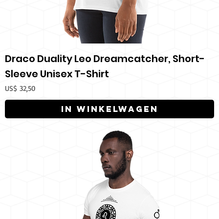
Draco Duality Leo Dreamcatcher, Short-
Sleeve Unisex T-Shirt
Prijs
US$ 32,50
In winkelwagen