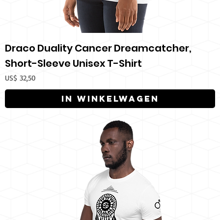
Draco Duality Cancer Dreamcatcher,
Short-Sleeve Unisex T-Shirt
Prijs
US$ 32,50
In winkelwagen