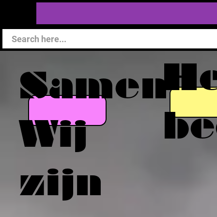
He
Samen
be
Wij
zijn