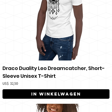
Draco Duality Leo Dreamcatcher, Short-
Sleeve Unisex T-Shirt
Prijs
US$ 32,50
In winkelwagen