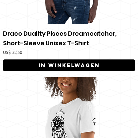
Draco Duality Pisces Dreamcatcher,
Short-Sleeve Unisex T-Shirt
Prijs
US$ 32,50
In winkelwagen