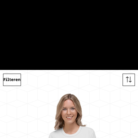
en
Shop onze hele collectie overhemden
Filteren