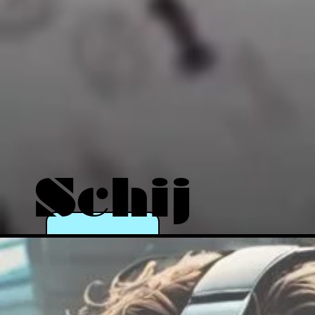
Schij
n als