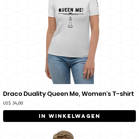
Draco Duality Queen Me, Women's T-shirt
Prijs
US$ 34,00
In winkelwagen