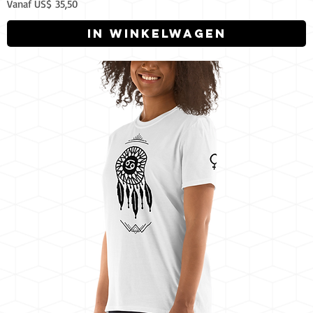
Verkoopprijs
Vanaf
US$ 35,50
In winkelwagen