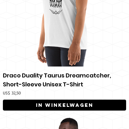
Draco Duality Taurus Dreamcatcher,
Short-Sleeve Unisex T-Shirt
Prijs
US$ 32,50
In winkelwagen