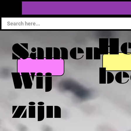
He
Samen
be
Wij
zijn