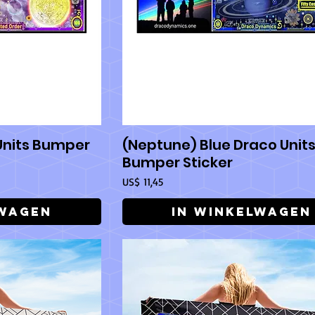
 Units Bumper
(Neptune) Blue Draco Unit
icht
Snel overzicht
Bumper Sticker
Prijs
US$ 11,45
lwagen
In winkelwagen