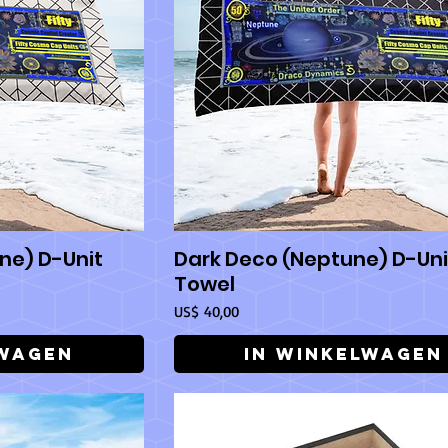
ne) D-Unit
Dark Deco (Neptune) D-Uni
icht
Snel overzicht
Towel
Prijs
US$ 40,00
lwagen
In winkelwagen