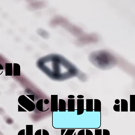
en
Schijn a
de zon