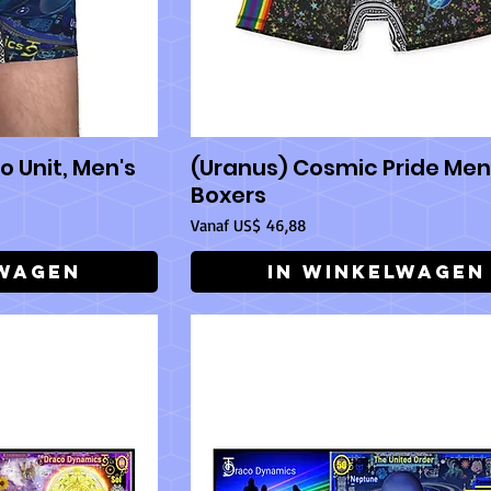
o Unit, Men's
(Uranus) Cosmic Pride Men
icht
Snel overzicht
Boxers
Verkoopprijs
Vanaf
US$ 46,88
lwagen
In winkelwagen