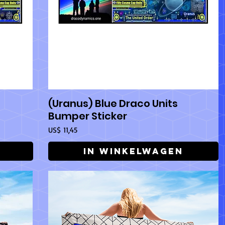
s
(Uranus) Blue Draco Units
Snel overzicht
Bumper Sticker
Prijs
US$ 11,45
In winkelwagen