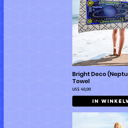
XS
Bright Deco (Neptu
Snel overz
Towel
Prijs
US$ 40,00
In winke