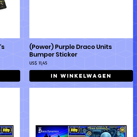
's
(Power) Purple Draco Units
Snel overzicht
Bumper Sticker
Prijs
US$ 11,45
In winkelwagen