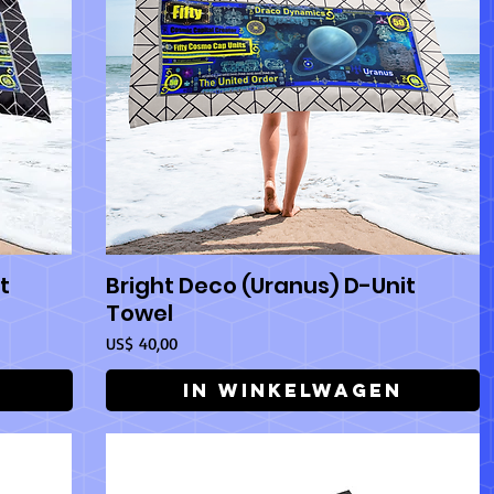
t
Bright Deco (Uranus) D-Unit
Snel overzicht
Towel
Prijs
US$ 40,00
In winkelwagen