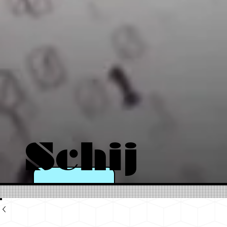
Schij
n als