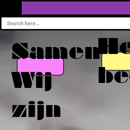
He
Samen
be
Wij
zijn