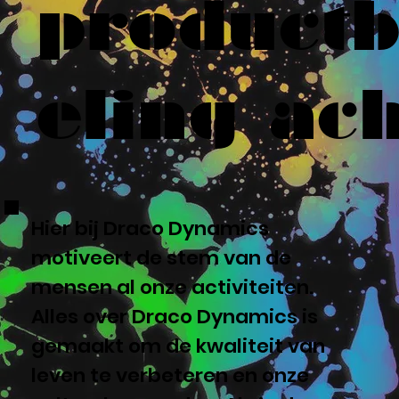
product
eling ach
Hier bij Draco Dynamics
motiveert de stem van de
mensen al onze activiteiten.
Alles over Draco Dynamics is
gemaakt om de kwaliteit van
leven te verbeteren en onze