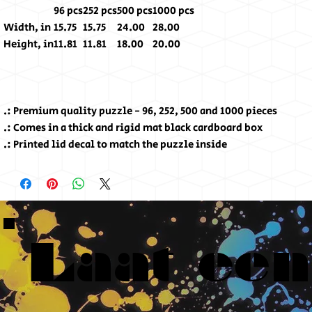
96 pcs
252 pcs
500 pcs
1000 pcs
Width, in
15.75
15.75
24.00
28.00
Height, in
11.81
11.81
18.00
20.00
.: Premium quality puzzle - 96, 252, 500 and 1000 pieces
.: Comes in a thick and rigid mat black cardboard box
.: Printed lid decal to match the puzzle inside
Laat een