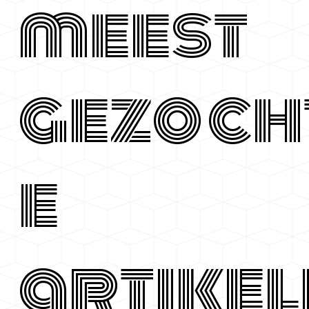
meest
gezoch
e
artikel