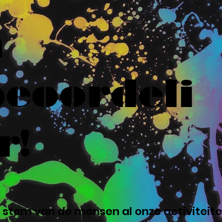
n
eoordeli
r!
 stem van de mensen al onze activiteite