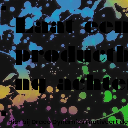
Laat ee
productb
ng achte
Hier bij Draco Dynamics motiveert de