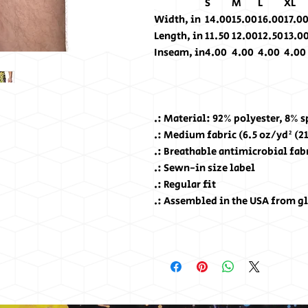
S
M
L
XL
Width, in
14.00
15.00
16.00
17.0
Length, in
11.50
12.00
12.50
13.0
Inseam, in
4.00
4.00
4.00
4.00
.: Material: 92% polyester, 8% 
.: Medium fabric (6.5 oz/yd² (2
.: Breathable antimicrobial fab
.: Sewn-in size label
.: Regular fit
.: Assembled in the USA from gl