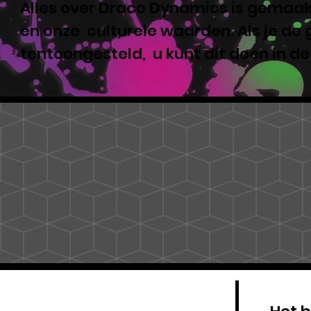
Alles over Draco Dynamics is gemaakt
en onze culturele waarden. Als je de
tentoongesteld, u kunt dit doen in d