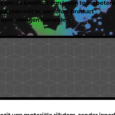
 om de kwaliteit van leven te verbeter
 gekozen wilt beoordelen product
e opmerkingen hieronder.