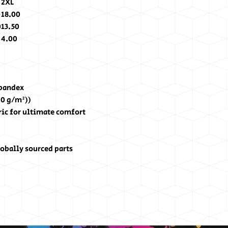
2XL
0
18.00
0
13.50
4.00
spandex
10 g/m²))
ric for ultimate comfort
obally sourced parts