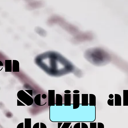
en
Schijn a
de zon