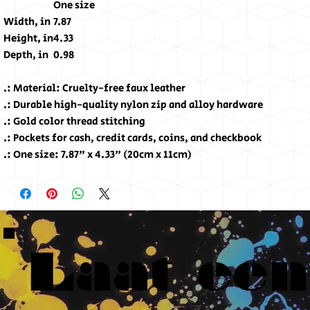
One size
Width, in
7.87
Height, in
4.33
Depth, in
0.98
.: Material: Cruelty-free faux leather
.: Durable high-quality nylon zip and alloy hardware
.: Gold color thread stitching
.: Pockets for cash, credit cards, coins, and checkbook
.: One size: 7.87" x 4.33" (20cm x 11cm)
Laat een