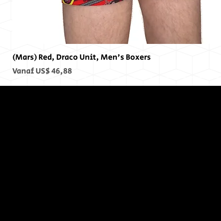
(Mars) Red, Draco Unit, Men's Boxers
Verkoopprijs
Vanaf
US$ 46,88
Op het
einde, er
was geen
einde...