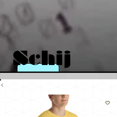
Schij
n als
de