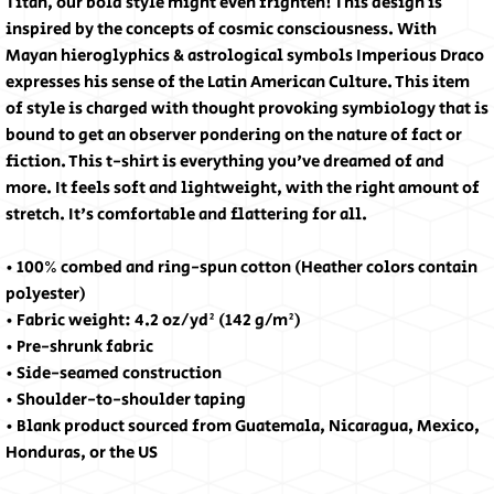
Titan, our bold style might even frighten! This design is 
inspired by the concepts of cosmic consciousness. With 
Mayan hieroglyphics & astrological symbols Imperious Draco 
expresses his sense of the Latin American Culture. This item 
of style is charged with thought provoking symbiology that is 
bound to get an observer pondering on the nature of fact or 
fiction. This t-shirt is everything you've dreamed of and 
more. It feels soft and lightweight, with the right amount of 
stretch. It's comfortable and flattering for all.
• 100% combed and ring-spun cotton (Heather colors contain 
polyester)
• Fabric weight: 4.2 oz/yd² (142 g/m²)
• Pre-shrunk fabric
• Side-seamed construction
• Shoulder-to-shoulder taping
• Blank product sourced from Guatemala, Nicaragua, Mexico, 
Honduras, or the US