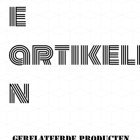
e
artikel
n
Gerelateerde producten