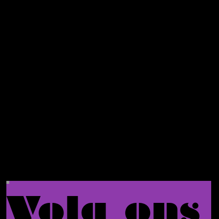
je
eerste
bestelli
ng.
Volg ons