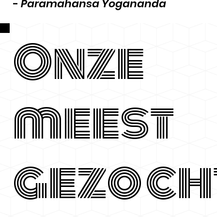
-
Paramahansa Yogananda
Onze
meest
gezoch