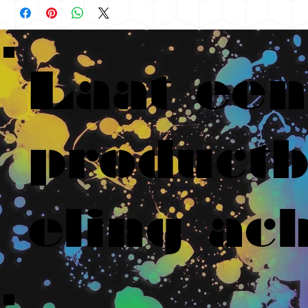
Laat een
product
eling ach