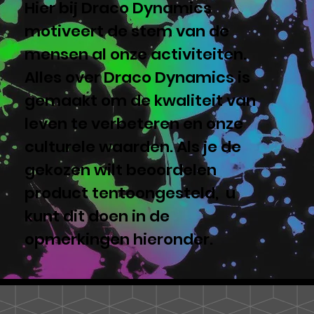
Hier bij Draco Dynamics
motiveert de stem van de
mensen al onze activiteiten.
Alles over Draco Dynamics is
gemaakt om de kwaliteit van
leven te verbeteren en onze
culturele waarden. Als je de
gekozen wilt beoordelen
product tentoongesteld, u
kunt dit doen in de
opmerkingen hieronder.