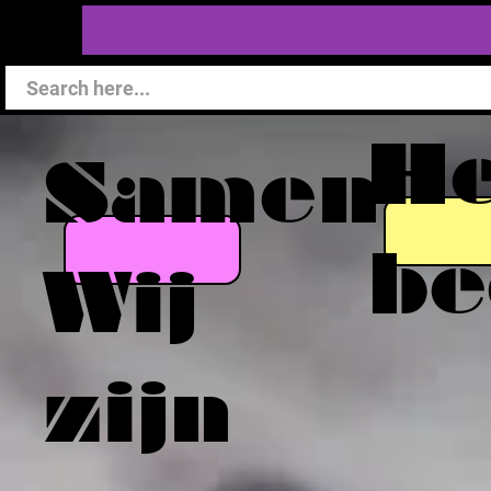
He
Samen
be
Wij
zijn