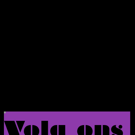
je
eerste
bestelli
ng.
Volg ons