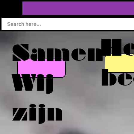
He
Samen
be
Wij
zijn