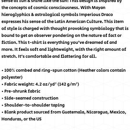
sense of fun & shine like the sun! This design is inspired by 
the concepts of cosmic consciousness. With Mayan 
hieroglyphics & astrological symbols Imperious Draco 
expresses his sense of the Latin American Culture. This item 
of style is charged with thought provoking symbiology that is 
bound to get an observer pondering on the nature of fact or 
fiction. This t-shirt is everything you've dreamed of and 
more. It feels soft and lightweight, with the right amount of 
stretch. It's comfortable and flattering for all. 
• 100% combed and ring-spun cotton (Heather colors contain 
polyester)
• Fabric weight: 4.2 oz/yd² (142 g/m²)
• Pre-shrunk fabric
• Side-seamed construction
• Shoulder-to-shoulder taping
• Blank product sourced from Guatemala, Nicaragua, Mexico, 
Honduras, or the US