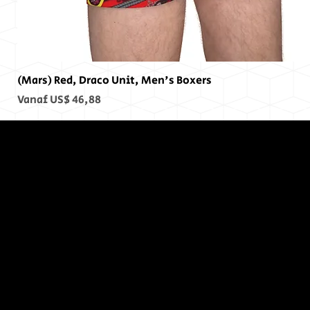
(Mars) Red, Draco Unit, Men's Boxers
Verkoopprijs
Vanaf
US$ 46,88
Op het
einde, er
was geen
einde...