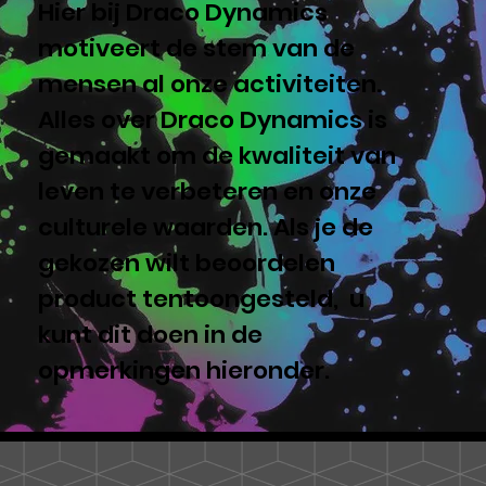
Hier bij Draco Dynamics
motiveert de stem van de
mensen al onze activiteiten.
Alles over Draco Dynamics is
gemaakt om de kwaliteit van
leven te verbeteren en onze
culturele waarden. Als je de
gekozen wilt beoordelen
product tentoongesteld, u
kunt dit doen in de
opmerkingen hieronder.