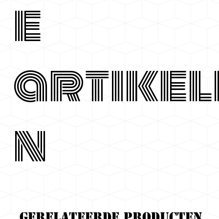
e
artikel
n
Gerelateerde producten