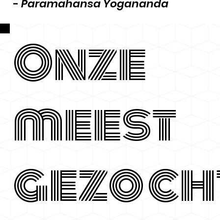
-
Paramahansa Yogananda
Onze
meest
gezoch