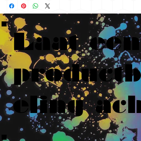
Laat een
product
eling ach