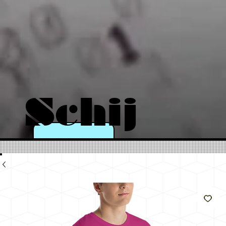
Schij
n als
de