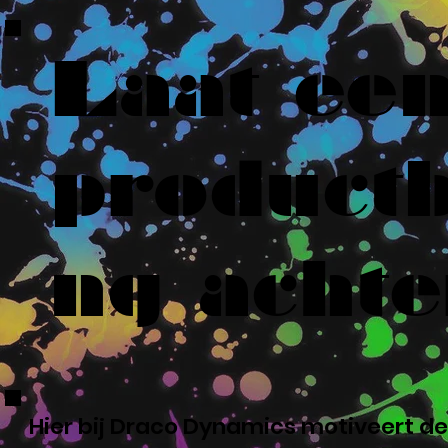
Laat ee
productb
ng achte
Hier bij Draco Dynamics motiveert de