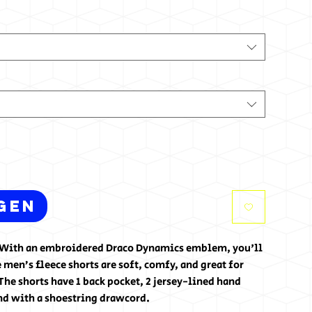
gen
h. With an embroidered Draco Dynamics emblem, you'll 
 men’s fleece shorts are soft, comfy, and great for 
he shorts have 1 back pocket, 2 jersey-lined hand 
nd with a shoestring drawcord.