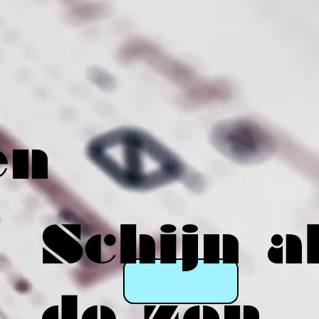
en
Schijn a
de zon