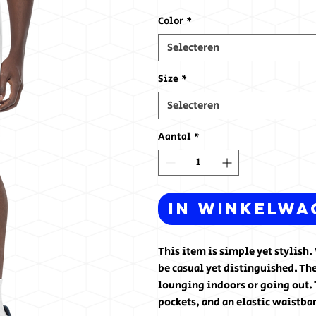
Color
*
Selecteren
Size
*
Selecteren
Aantal
*
In winkelwa
This item is simple yet stylis
be casual yet distinguished. The
lounging indoors or going out. T
pockets, and an elastic waistba