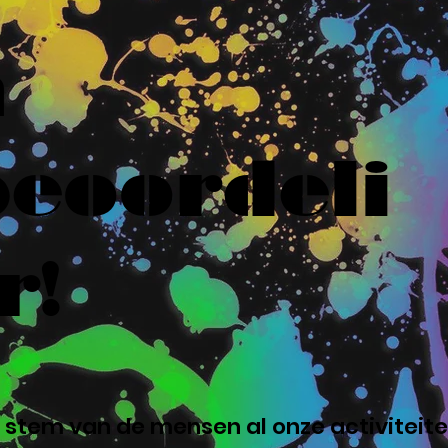
n
eoordeli
r!
 stem van de mensen al onze activiteite