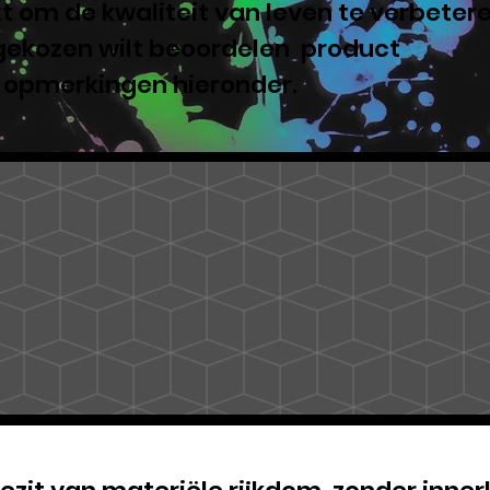
 om de kwaliteit van leven te verbeter
 gekozen wilt beoordelen product
e opmerkingen hieronder.