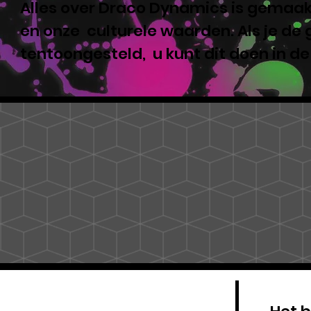
Alles over Draco Dynamics is gemaakt
en onze culturele waarden. Als je de
tentoongesteld, u kunt dit doen in d