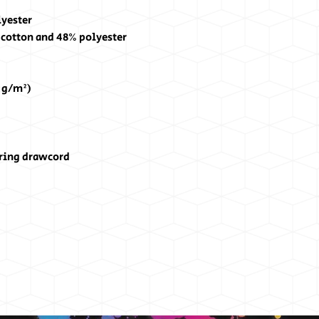
lyester
 cotton and 48% polyester
0 g/m²)
tring drawcord