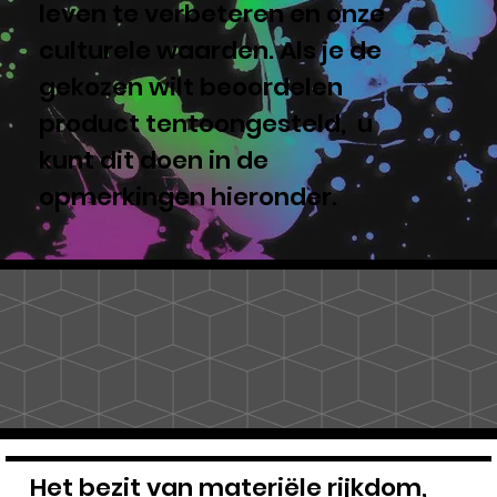
leven te verbeteren en onze
culturele waarden. Als je de
gekozen wilt beoordelen
product tentoongesteld, u
kunt dit doen in de
opmerkingen hieronder.
Het bezit van materiële rijkdom,