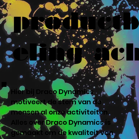
product
eling ach
Hier bij Draco Dynamics
motiveert de stem van de
mensen al onze activiteiten.
Alles over Draco Dynamics is
gemaakt om de kwaliteit van