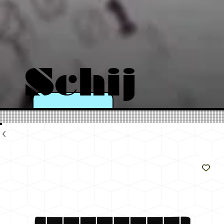
Schij
n als
de