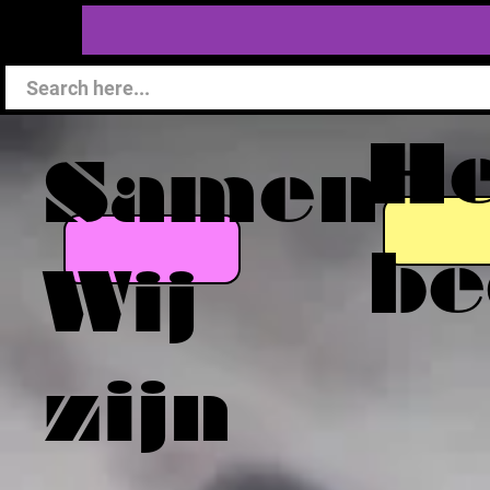
He
Samen
be
Wij
zijn