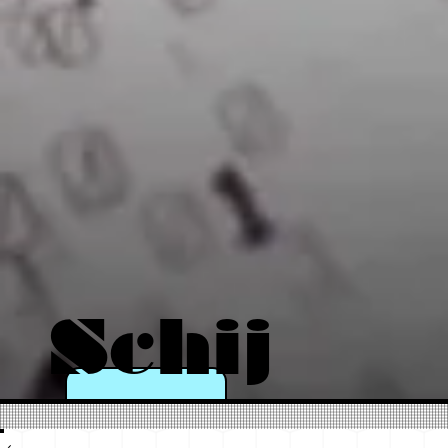
Schij
n als