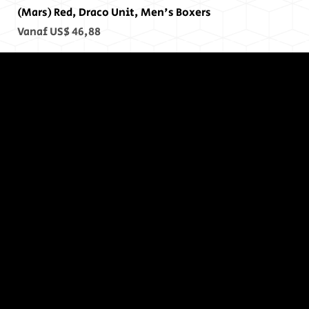
(Mars) Red, Draco Unit, Men's Boxers
Verkoopprijs
Vanaf
US$ 46,88
Op het
einde, er
was geen
einde...