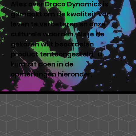
Alles over Draco Dynamics is
gemaakt om de kwaliteit van
leven te verbeteren en onze
culturele waarden. Als je de
gekozen wilt beoordelen
product tentoongesteld, u
kunt dit doen in de
opmerkingen hieronder.