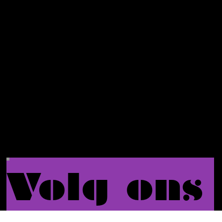
eerste
bestelli
ng.
Volg ons