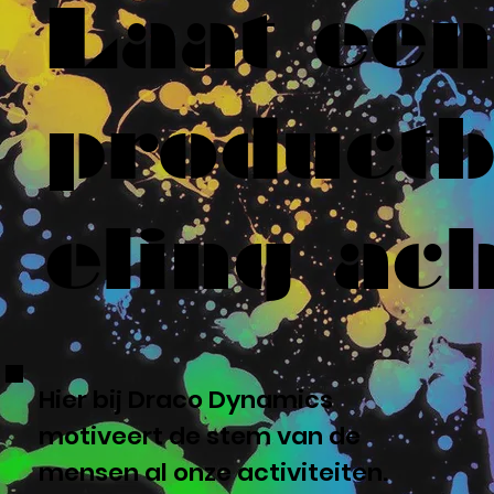
Laat een
product
eling ach
Hier bij Draco Dynamics
motiveert de stem van de
mensen al onze activiteiten.