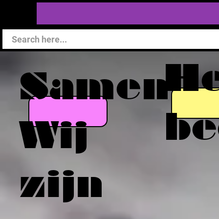
He
Samen
be
Wij
zijn