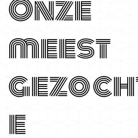
Onze
meest
gezoch
e