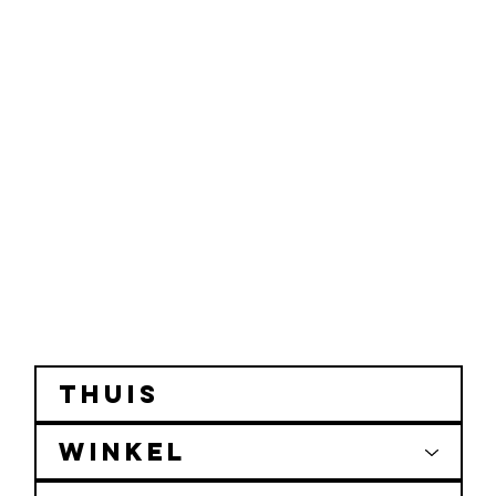
Indienen
Do Not Sell My Personal Information
Thuis
Winkel