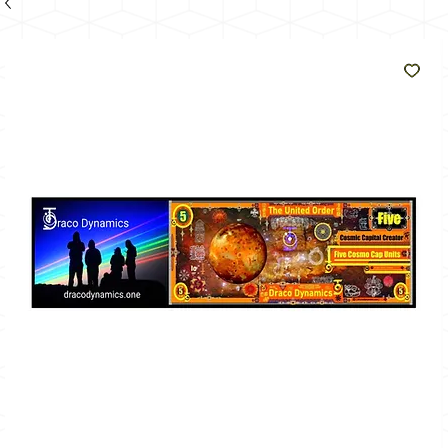
de
zon