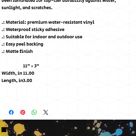
been laminated for top-tier durability against water,
sunlight, and scratches.
.: Material: premium water-resistant vinyl
.: Waterproof sticky adhesive
.: Suitable for indoor and outdoor use
.: Easy peel backing
.: Matte finish
11" × 3"
Width, in
11.00
Length, in
3.00