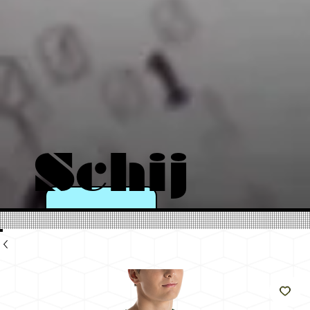
Schij
n als