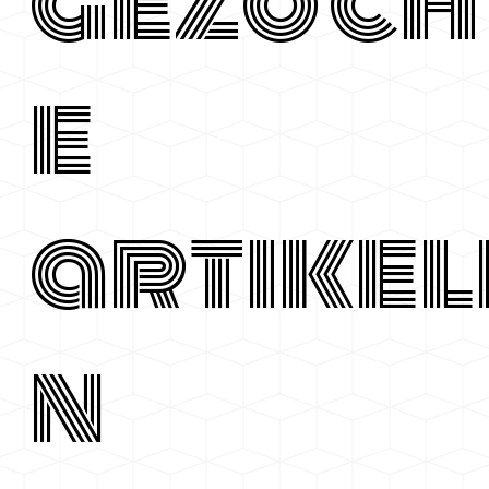
gezoch
e
artikel
n