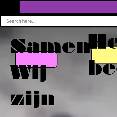
He
Samen
be
Wij
zijn