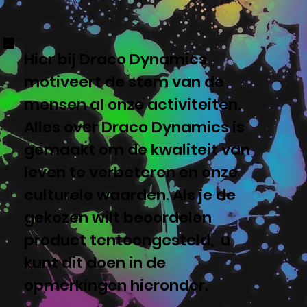
Hier bij Draco Dynamics
motiveert de stem van de
mensen al onze activiteiten.
Alles over Draco Dynamics is
gemaakt om de kwaliteit van
leven te verbeteren en onze
culturele waarden. Als je de
gekozen wilt beoordelen
product tentoongesteld, u
kunt dit doen in de
opmerkingen hieronder.