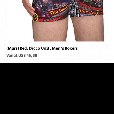
(Mars) Red, Draco Unit, Men's Boxers
Verkoopprijs
Vanaf
US$ 46,88
Op het
einde, er