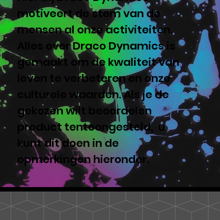
motiveert de stem van de
mensen al onze activiteiten.
Alles over Draco Dynamics is
gemaakt om de kwaliteit van
leven te verbeteren en onze
culturele waarden. Als je de
gekozen wilt beoordelen
product tentoongesteld, u
kunt dit doen in de
opmerkingen hieronder.