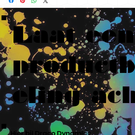
Laat een
product
eling ach
Hier bij Draco Dynamics