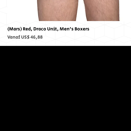
(Mars) Red, Draco Unit, Men's Boxers
Verkoopprijs
Vanaf
US$ 46,88
Op het
einde, er
was geen
einde...