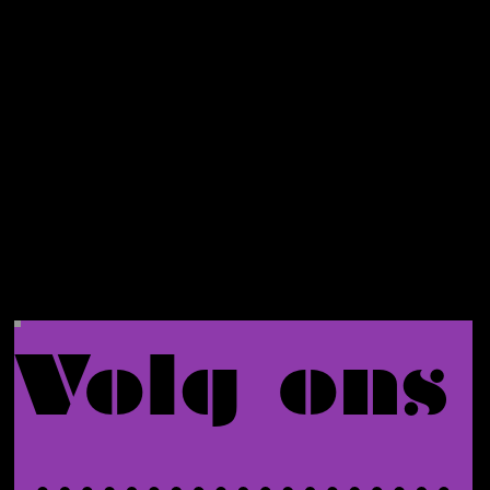
eerste
bestelli
ng.
Volg ons