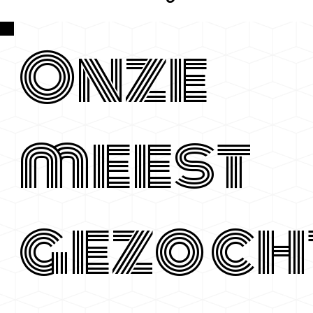
Onze
meest
gezoch