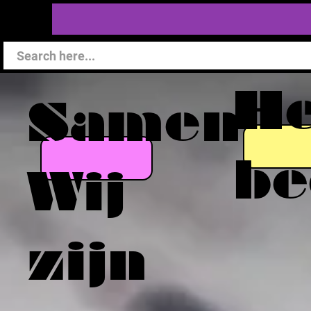
He
Samen
be
Wij
zijn