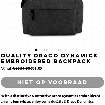
Duality Draco Dynamics
Embroidered Backpack
Normale
Verkoopprijs
Vanaf
 US$ 34,50 
$31,05
prijs
Niet op voorraad
With a distinctive & attractive Draco Dynamics embroidered 
in emblem white, enjoy some duality & Draco Dynamics. 