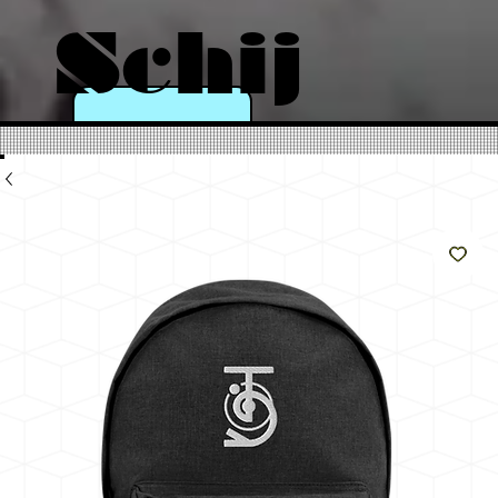
Schij
n als
de
zon