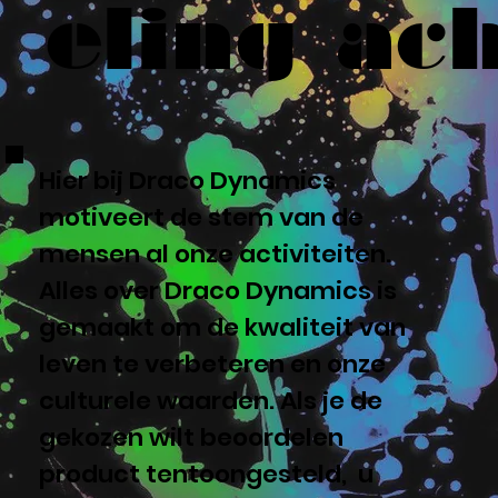
eling ach
Hier bij Draco Dynamics
motiveert de stem van de
mensen al onze activiteiten.
Alles over Draco Dynamics is
gemaakt om de kwaliteit van
leven te verbeteren en onze
culturele waarden. Als je de
gekozen wilt beoordelen
product tentoongesteld, u