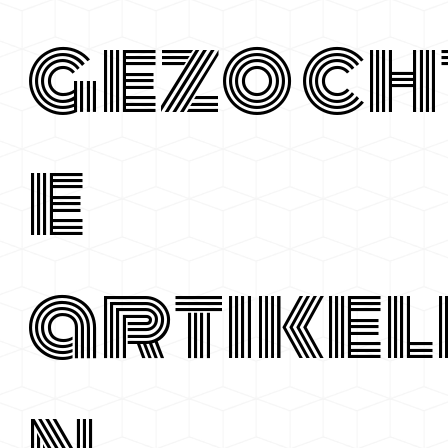
gezoch
e
artikel
n