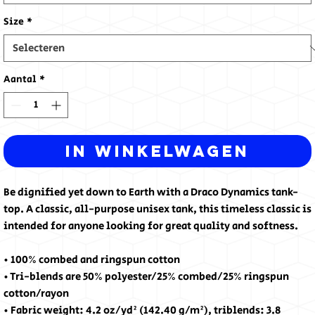
Size
*
Aantal
*
In winkelwagen
Be dignified yet down to Earth with a Draco Dynamics tank-
top. A classic, all-purpose unisex tank, this timeless classic is 
intended for anyone looking for great quality and softness.
• 100% combed and ringspun cotton
• Tri-blends are 50% polyester/25% combed/25% ringspun 
cotton/rayon
• Fabric weight: 4.2 oz/yd² (142.40 g/m²), triblends: 3.8 