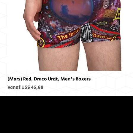
(Mars) Red, Draco Unit, Men's Boxers
Verkoopprijs
Vanaf
US$ 46,88
Op het