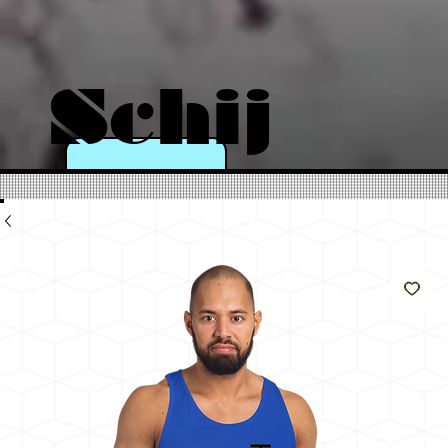
Schij
n als
de
zon