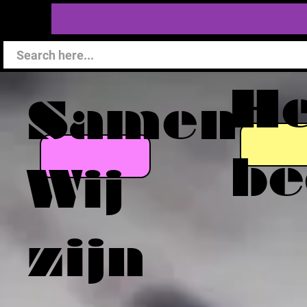
He
Samen
be
Wij
zijn