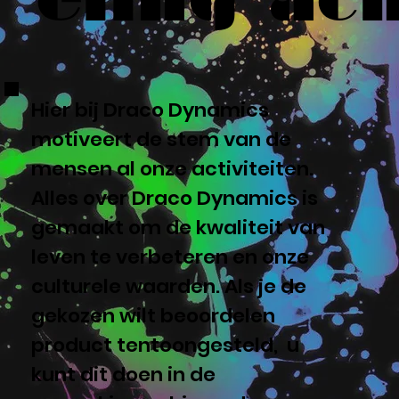
Hier bij Draco Dynamics
motiveert de stem van de
mensen al onze activiteiten.
Alles over Draco Dynamics is
gemaakt om de kwaliteit van
leven te verbeteren en onze
culturele waarden. Als je de
gekozen wilt beoordelen
product tentoongesteld, u
kunt dit doen in de