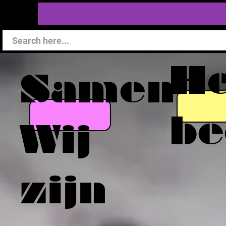
He
Samen
be
Wij
zijn