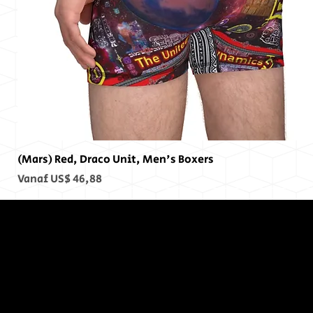
(Mars) Red, Draco Unit, Men's Boxers
Verkoopprijs
Vanaf
US$ 46,88
Op het
einde, er