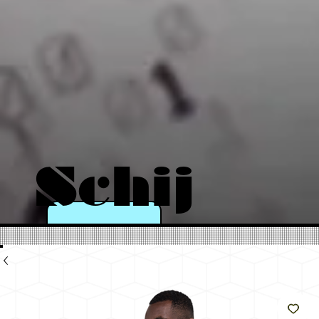
Schij
n als