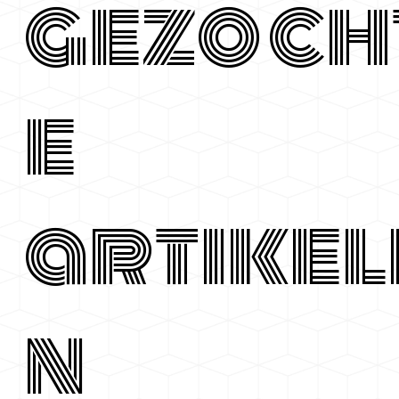
gezoch
e
artikel
n