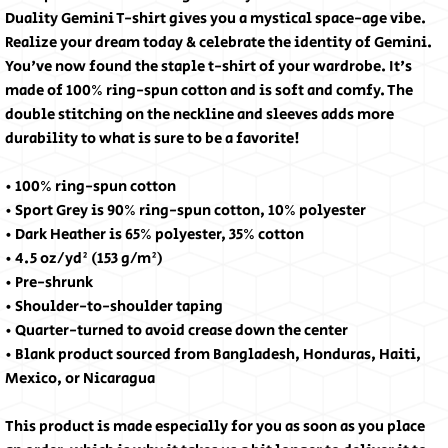
Duality Gemini T-shirt gives you a mystical space-age vibe.
Realize your dream today & celebrate the identity of Gemini.
You've now found the staple t-shirt of your wardrobe. It's
made of 100% ring-spun cotton and is soft and comfy. The
double stitching on the neckline and sleeves adds more
durability to what is sure to be a favorite!
• 100% ring-spun cotton
• Sport Grey is 90% ring-spun cotton, 10% polyester
• Dark Heather is 65% polyester, 35% cotton
• 4.5 oz/yd² (153 g/m²)
• Pre-shrunk
• Shoulder-to-shoulder taping
• Quarter-turned to avoid crease down the center
• Blank product sourced from Bangladesh, Honduras, Haiti,
Mexico, or Nicaragua
This product is made especially for you as soon as you place