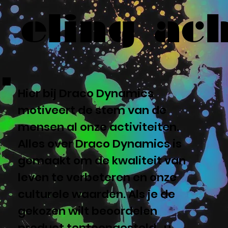
eling ach
Hier bij Draco Dynamics
motiveert de stem van de
mensen al onze activiteiten.
Alles over Draco Dynamics is
gemaakt om de kwaliteit van
leven te verbeteren en onze
culturele waarden. Als je de
gekozen wilt beoordelen
product tentoongesteld, u