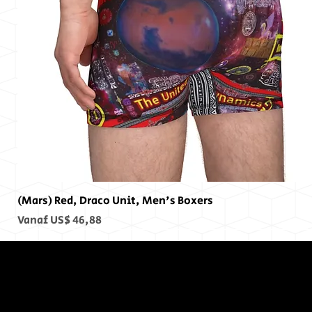
(Mars) Red, Draco Unit, Men's Boxers
Verkoopprijs
Vanaf
US$ 46,88
Op het