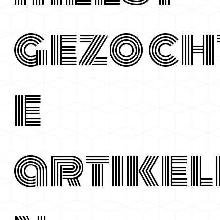
gezoch
e
artikel