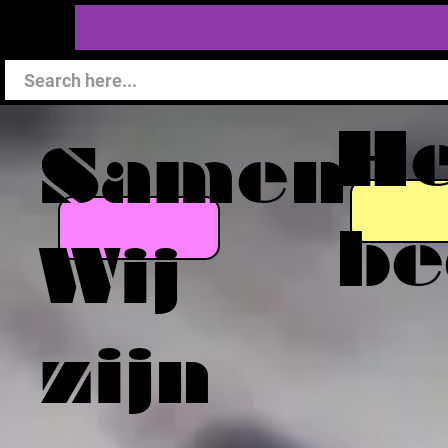
He
Samen
be
Wij
zijn