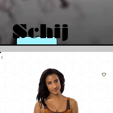
Schij
n als
de
zon