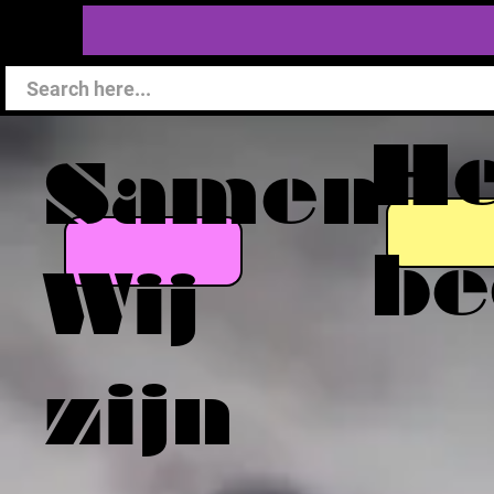
He
Samen
be
Wij
zijn