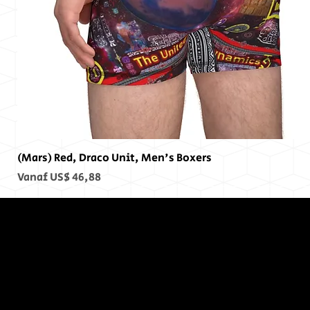
(Mars) Red, Draco Unit, Men's Boxers
Verkoopprijs
Vanaf
US$ 46,88
Op het
einde, er