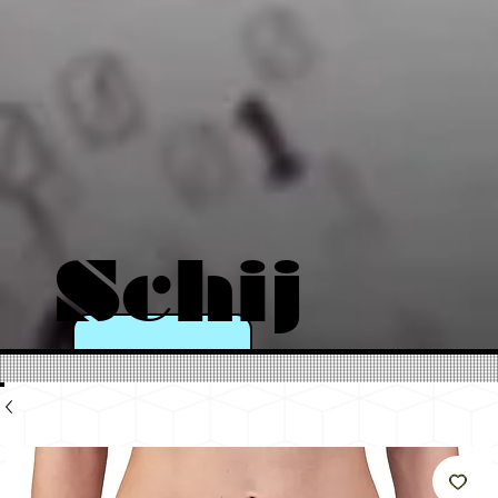
Schij
n als