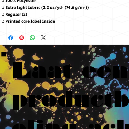
.: 100% Polyester
.: Extra light fabric (2.2 oz/yd² (74.6 g/m²))
.: Regular fit
.: Printed care label inside
Laat een
product
eling ach