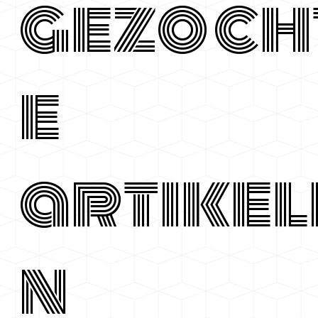
gezoch
e
artikel
n