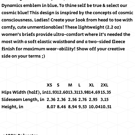
Dynamics emblem in blue. To thine self be true & select our
cosmic blue! This design is inspired by the concepts of cosmic
consciousness. Ladies! Create your look from head to toe with
comfy, cute unmentionables! These lightweight (2.2 oz)
women’s briefs provide ultra-comfort where it’s needed the
most with a soft elastic waistband and a two-sided fleece
finish for maximum wear-ability! Show off your creative
side on your terms ;)
XS
S
M
L
XL
2XL
Hips Width (half), in
11.93
12.60
13.31
13.98
14.69
15.35
Sideseam Length, in
2.36
2.36
2.56
2.76
2.95
3.15
Height, in
8.07
8.46
8.94
9.53
10.04
10.51