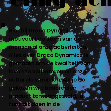
Hier bij Draco Dynamics
motiveert de stem van de
mensen al onze activiteiten.
Alles over Draco Dynamics is
gemaakt om de kwaliteit van
leven te verbeteren en onze
culturele waarden. Als je de
gekozen wilt beoordelen
product tentoongesteld, u
kunt dit doen in de