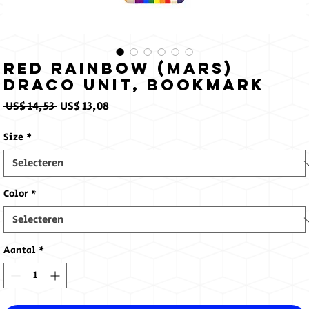
Red Rainbow (Mars)
Draco Unit, Bookmark
Normale
Verkoopprijs
 US$ 14,53 
US$ 13,08
prijs
Size
*
Color
*
Aantal
*