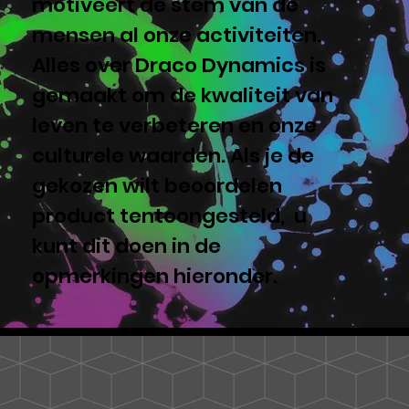
motiveert de stem van de
mensen al onze activiteiten.
Alles over Draco Dynamics is
gemaakt om de kwaliteit van
leven te verbeteren en onze
culturele waarden. Als je de
gekozen wilt beoordelen
product tentoongesteld, u
kunt dit doen in de
opmerkingen hieronder.