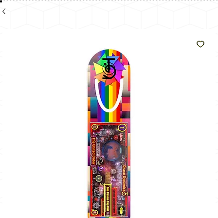
n als
de
zon