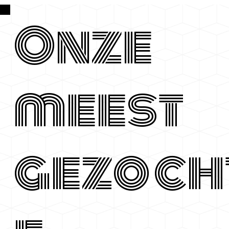
Onze
meest
gezoch