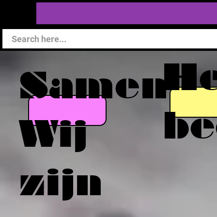
He
Samen
be
Wij
zijn