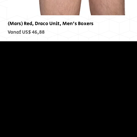
(Mars) Red, Draco Unit, Men's Boxers
Verkoopprijs
Vanaf
US$ 46,88
Op het
einde, er
was geen
einde...