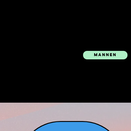
uit te
gaan.
Mannen