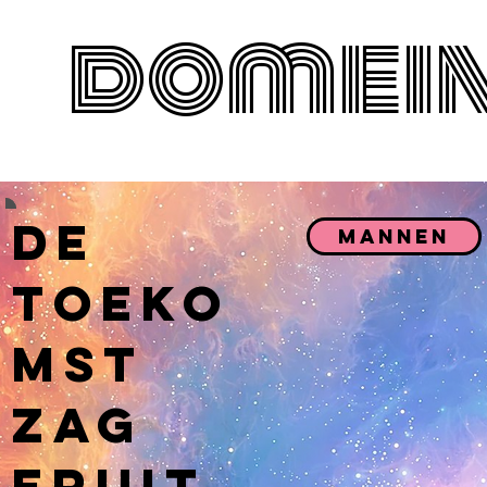
domein
De
Mannen
Toeko
mst
zag
eruit