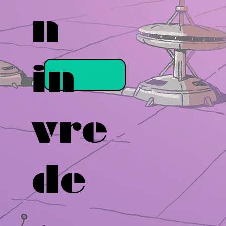
n
in
vre
de