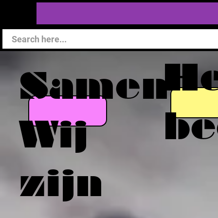
He
Samen
be
Wij
zijn