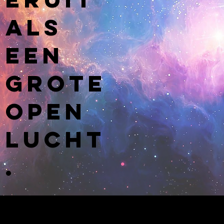
als
een
grote
open
lucht
.