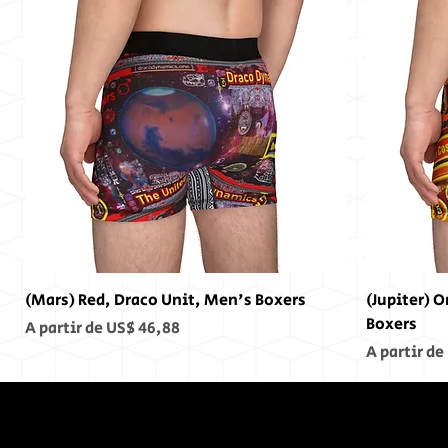
(Mars) Red, Draco Unit, Men's Boxers
(Jupiter) 
Boxers
Preço promocional
A partir de
US$ 46,88
Preço pro
A partir de
No Fim,