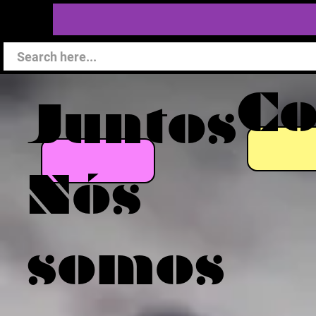
C
Juntos
Nós
somos