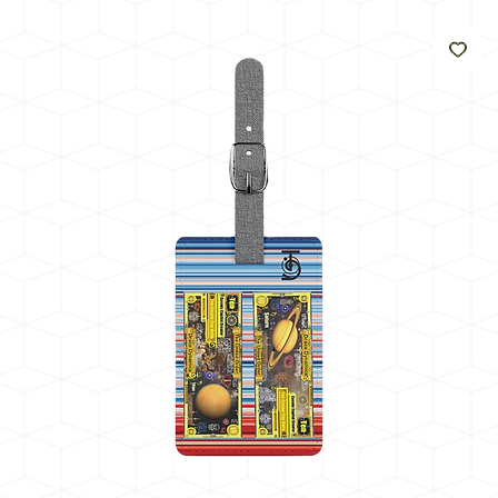
como
o sol