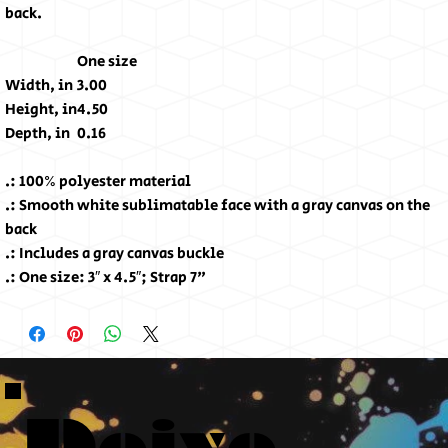
back.
One size
Width, in
3.00
Height, in
4.50
Depth, in
0.16
.: 100% polyester material
.: Smooth white sublimatable face with a gray canvas on the
back
.: Includes a gray canvas buckle
.: One size: 3″ x 4.5″; Strap 7"
Deixe