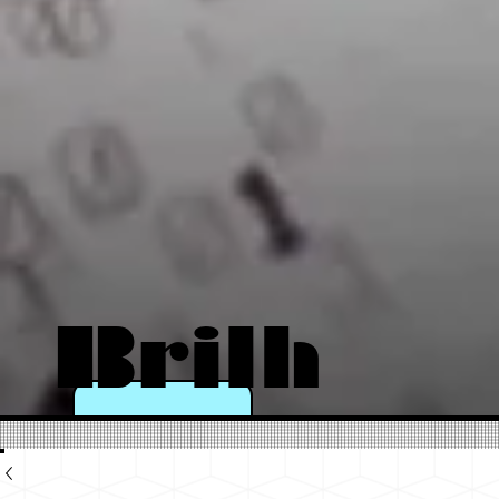
Brilh
e