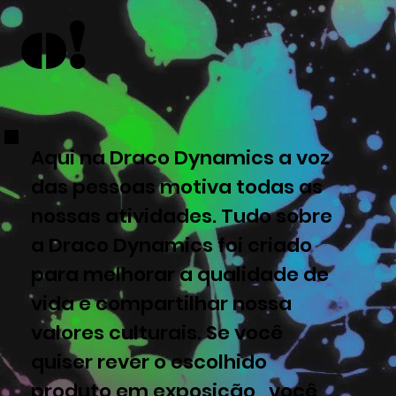
o!
Aqui na Draco Dynamics a voz
das pessoas motiva todas as
nossas atividades. Tudo sobre
a Draco Dynamics foi criado
para melhorar a qualidade de
vida e compartilhar nossa
valores culturais. Se você
quiser rever o escolhido
produto em exposição, você