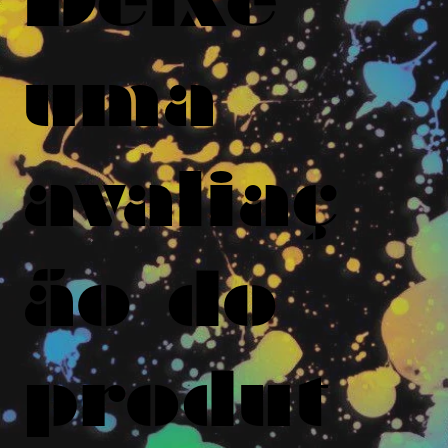
uma
avaliaç
ão do
produt