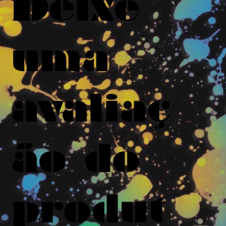
Deixe
uma
avaliaç
ão do
produt