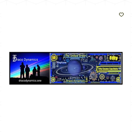
como
o sol