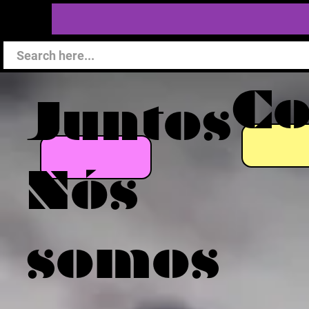
C
Juntos
Nós
somos