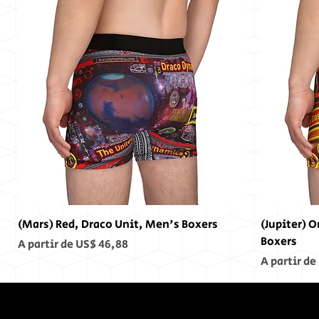
(Mars) Red, Draco Unit, Men's Boxers
(Jupiter) 
Boxers
Preço promocional
A partir de
US$ 46,88
Preço pro
A partir de