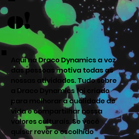
o!
Aqui na Draco Dynamics a voz
das pessoas motiva todas as
nossas atividades. Tudo sobre
a Draco Dynamics foi criado
para melhorar a qualidade de
vida e compartilhar nossa
valores culturais. Se você
quiser rever o escolhido