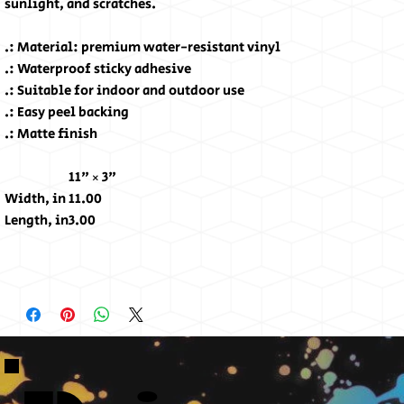
sunlight, and scratches.
.: Material: premium water-resistant vinyl
.: Waterproof sticky adhesive
.: Suitable for indoor and outdoor use
.: Easy peel backing
.: Matte finish
11" × 3"
Width, in
11.00
Length, in
3.00