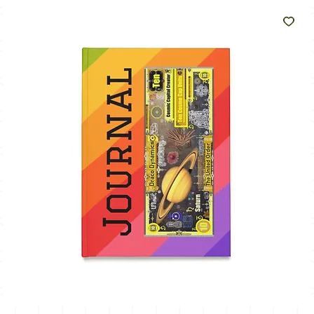
como
o sol