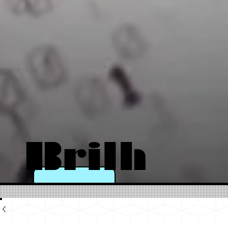
Brilh
e