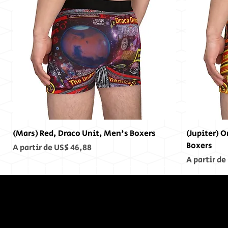
(Mars) Red, Draco Unit, Men's Boxers
(Jupiter) 
Boxers
Preço promocional
A partir de
US$ 46,88
Preço pro
A partir de
No Fim,