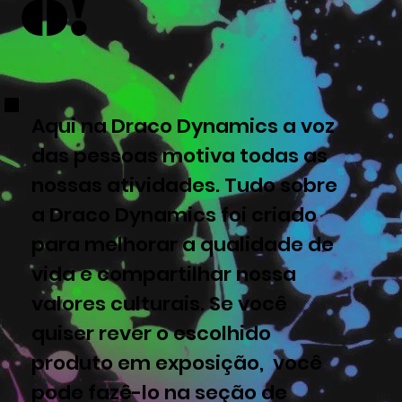
o!
Aqui na Draco Dynamics a voz
das pessoas motiva todas as
nossas atividades. Tudo sobre
a Draco Dynamics foi criado
para melhorar a qualidade de
vida e compartilhar nossa
valores culturais. Se você
quiser rever o escolhido
produto em exposição, você
pode fazê-lo na seção de