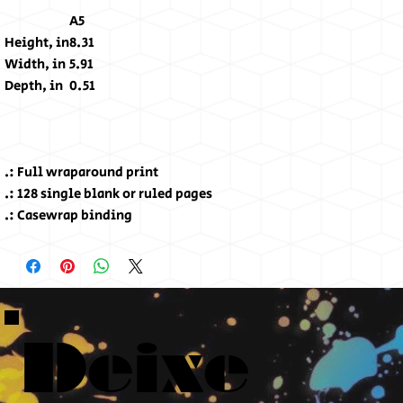
A5
Height, in
8.31
Width, in
5.91
Depth, in
0.51
.: Full wraparound print
.: 128 single blank or ruled pages
.: Casewrap binding
Deixe