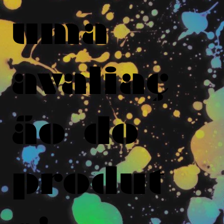
uma
avaliaç
ão do
produt