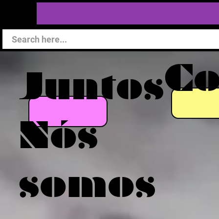
C
Juntos
Nós
somos