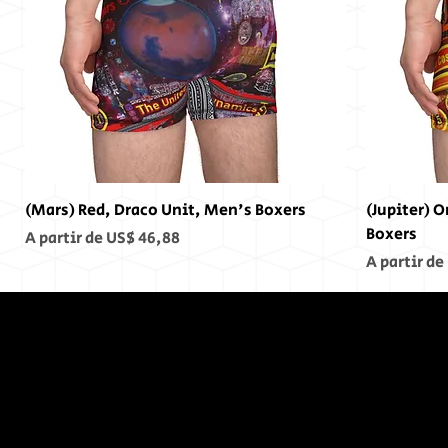
(Mars) Red, Draco Unit, Men's Boxers
(Jupiter) 
Boxers
Preço promocional
A partir de
US$ 46,88
Preço pro
A partir de
No Fim,
Não