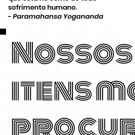
sofrimento humano.
-
Paramahansa Yogananda
Nossos
itens m
procu