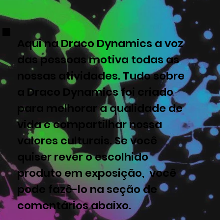
Aqui na Draco Dynamics a voz
das pessoas motiva todas as
nossas atividades. Tudo sobre
a Draco Dynamics foi criado
para melhorar a qualidade de
vida e compartilhar nossa
valores culturais. Se você
quiser rever o escolhido
produto em exposição, você
pode fazê-lo na seção de
comentários abaixo.