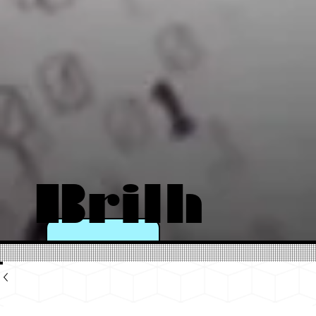
Brilh
e