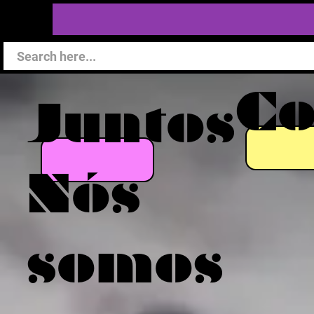
C
Juntos
Nós
somos