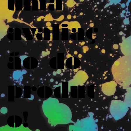
uma
avaliaç
ão do
produt
o!