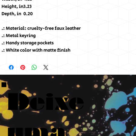
Height, in
3.23
Depth, in
0.20
.: Material: cruelty-free faux leather
.: Metal keyring
.: Handy storage pockets
.: White color with matte finish
Deixe
uma