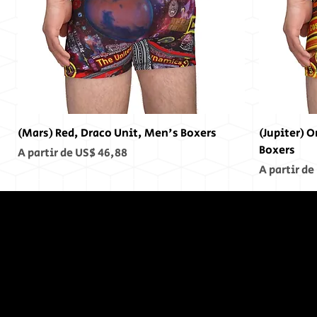
(Mars) Red, Draco Unit, Men's Boxers
(Jupiter) 
Boxers
Preço promocional
A partir de
US$ 46,88
Preço pro
A partir de
No Fim,
Não