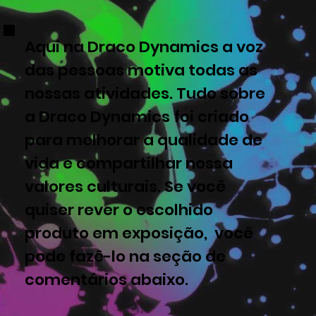
Aqui na Draco Dynamics a voz
das pessoas motiva todas as
nossas atividades. Tudo sobre
a Draco Dynamics foi criado
para melhorar a qualidade de
vida e compartilhar nossa
valores culturais. Se você
quiser rever o escolhido
produto em exposição, você
pode fazê-lo na seção de
comentários abaixo.