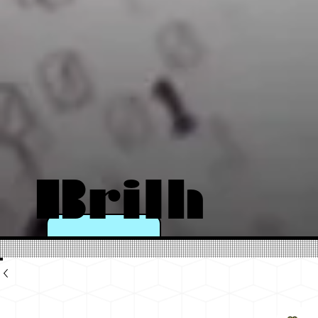
Brilh
e