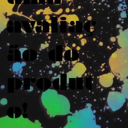
avaliaç
ão do
produt
o!