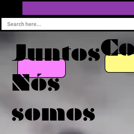
C
Juntos
Nós
somos