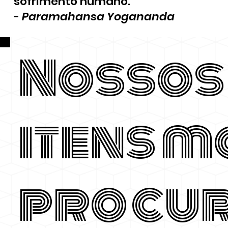
sofrimento humano.
-
Paramahansa Yogananda
Nossos
itens m
procu