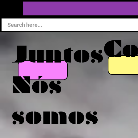
C
Juntos
Nós
somos