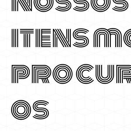
Nossos
itens m
procu
os