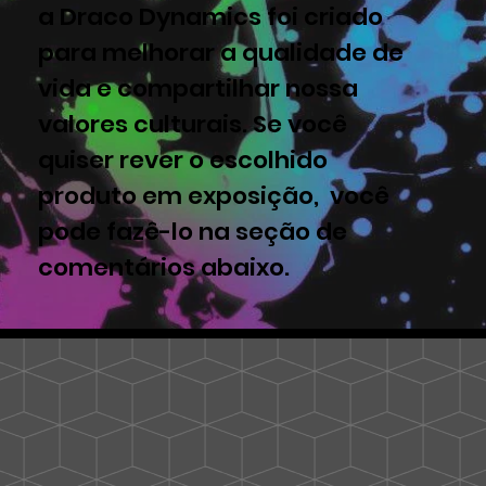
a Draco Dynamics foi criado
para melhorar a qualidade de
vida e compartilhar nossa
valores culturais. Se você
quiser rever o escolhido
produto em exposição, você
pode fazê-lo na seção de
comentários abaixo.