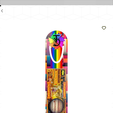
e
como
o sol