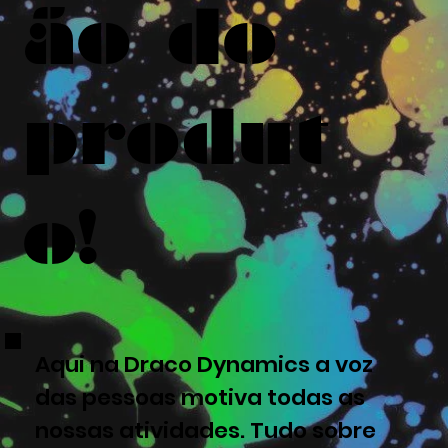
ão do
produt
o!
Aqui na Draco Dynamics a voz
das pessoas motiva todas as
nossas atividades. Tudo sobre