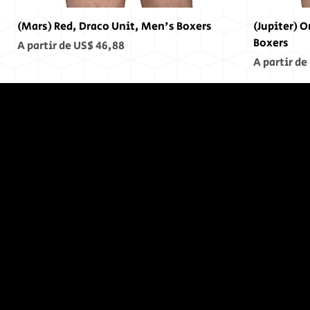
(Mars) Red, Draco Unit, Men's Boxers
(Jupiter) 
Boxers
Preço promocional
A partir de
US$ 46,88
Preço pro
A partir de
No Fim,
Não
Houve
Fim...