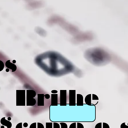
os
Brilhe
s
como o 