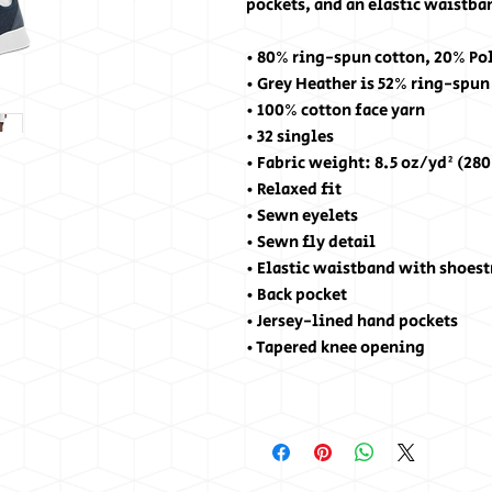
pockets, and an elastic waistba
• 80% ring-spun cotton, 20% Po
• Grey Heather is 52% ring-spun
• 100% cotton face yarn
• 32 singles
• Fabric weight: 8.5 oz/yd² (28
• Relaxed fit
• Sewn eyelets
• Sewn fly detail
• Elastic waistband with shoes
• Back pocket 
• Jersey-lined hand pockets
• Tapered knee opening