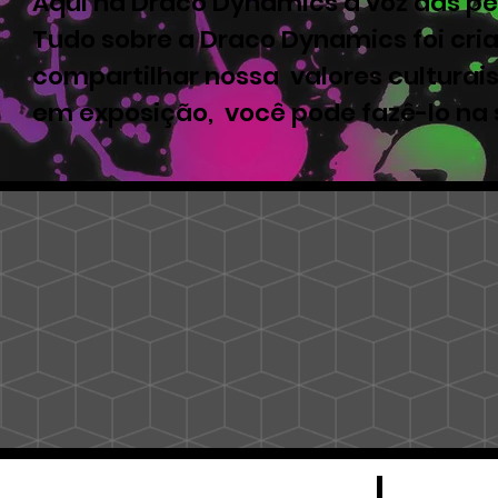
Aqui na Draco Dynamics a voz das pe
Tudo sobre a Draco Dynamics foi cri
compartilhar nossa valores culturais
em exposição, você pode fazê-lo na