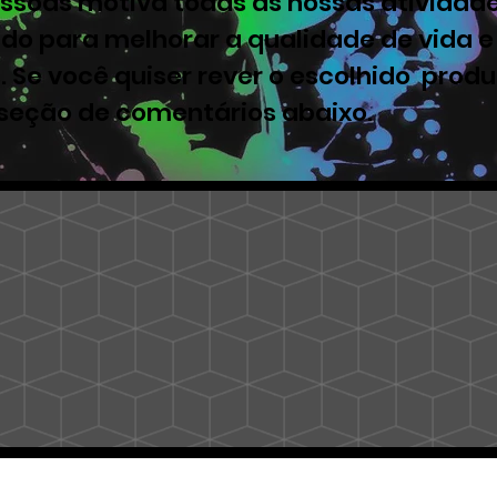
ssoas motiva todas as nossas atividade
ado para melhorar a qualidade de vida e
. Se você quiser rever o escolhido produ
 seção de comentários abaixo.