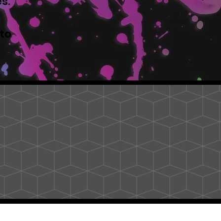
s.
to