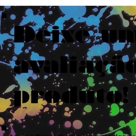
Deixe u
avaliaçã
produto!