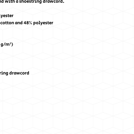
nd with a shoestring drawcord.
lyester
 cotton and 48% polyester
0 g/m²)
tring drawcord