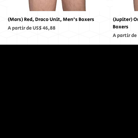
(Mars) Red, Draco Unit, Men's Boxers
(Jupiter) 
Boxers
Preço promocional
A partir de
US$ 46,88
Preço pro
A partir de
No Fim,
Não
Houve
Fim...