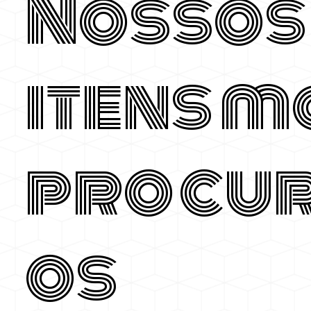
Nossos
itens m
procu
os