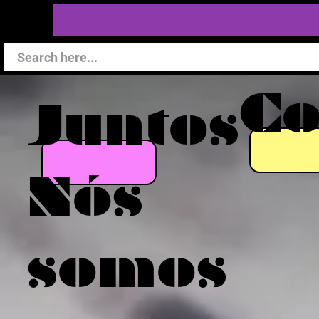
C
Juntos
Nós
somos