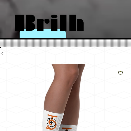
Brilh
e
como
o sol