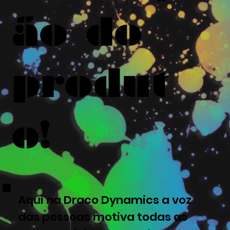
ão do
produt
o!
Aqui na Draco Dynamics a voz
das pessoas motiva todas as