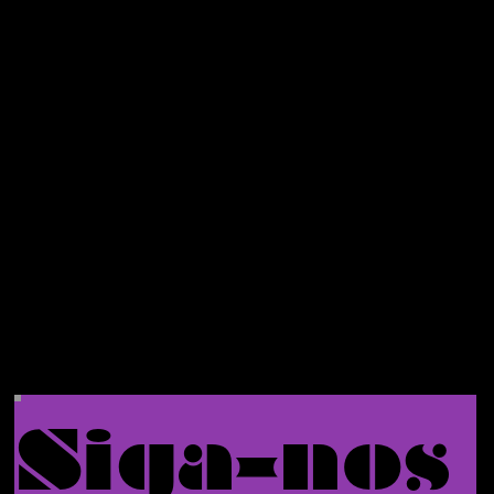
descont
o no seu
primeiro
pedido.
Siga-nos