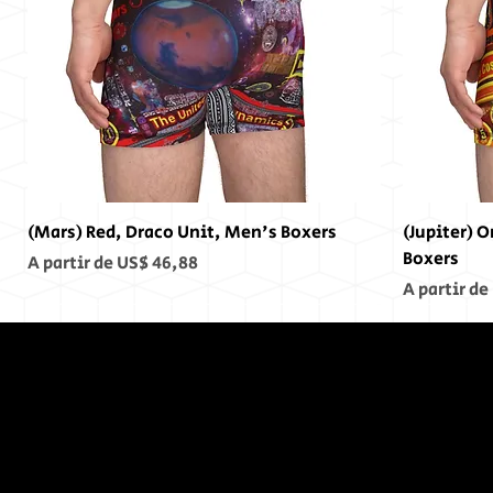
(Mars) Red, Draco Unit, Men's Boxers
(Jupiter) 
Boxers
Preço promocional
A partir de
US$ 46,88
Preço pro
A partir de
No Fim,
Não