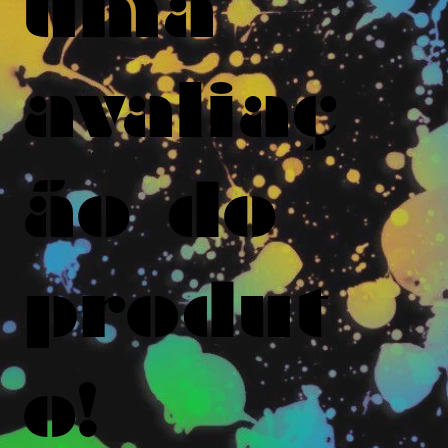
uma
avaliaç
ão do
produt
o!