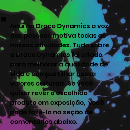
Aqui na Draco Dynamics a voz
das pessoas motiva todas as
nossas atividades. Tudo sobre
a Draco Dynamics foi criado
para melhorar a qualidade de
vida e compartilhar nossa
valores culturais. Se você
quiser rever o escolhido
produto em exposição, você
pode fazê-lo na seção de
comentários abaixo.