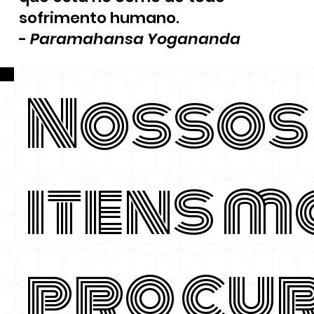
sofrimento humano.
-
Paramahansa Yogananda
Nossos
itens m
procu