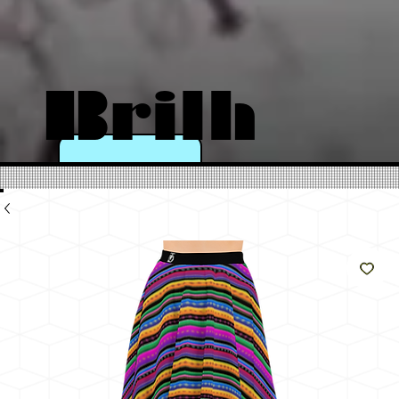
Brilh
e
como
o sol