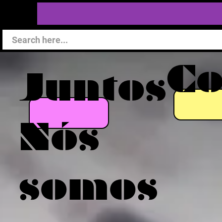
C
Juntos
Nós
somos