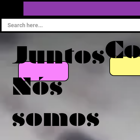
C
Juntos
Nós
somos