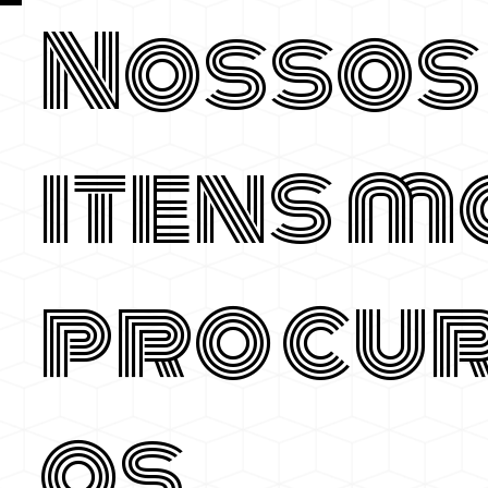
Nossos
itens m
procu
os