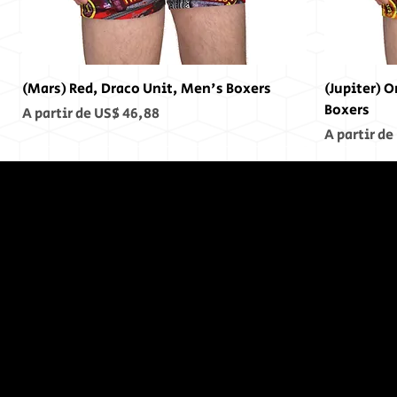
(Mars) Red, Draco Unit, Men's Boxers
(Jupiter) 
Boxers
Preço promocional
A partir de
US$ 46,88
Preço pro
A partir de
No Fim,
Não
Houve