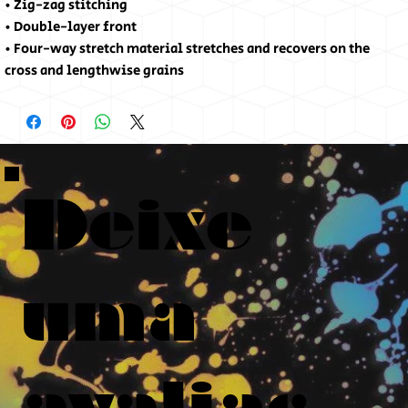
• Zig-zag stitching
• Double-layer front 
• Four-way stretch material stretches and recovers on the 
cross and lengthwise grains
Deixe
uma
avaliaç