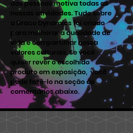
das pessoas motiva todas as
nossas atividades. Tudo sobre
a Draco Dynamics foi criado
para melhorar a qualidade de
vida e compartilhar nossa
valores culturais. Se você
quiser rever o escolhido
produto em exposição, você
pode fazê-lo na seção de
comentários abaixo.