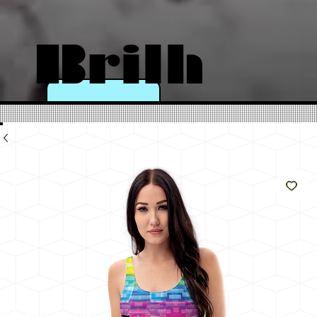
Brilh
e
como
o sol