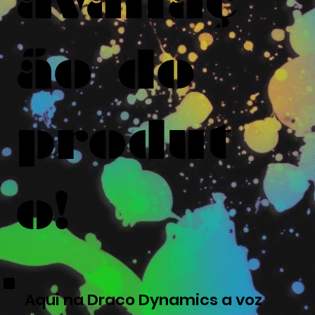
ão do
produt
o!
Aqui na Draco Dynamics a voz