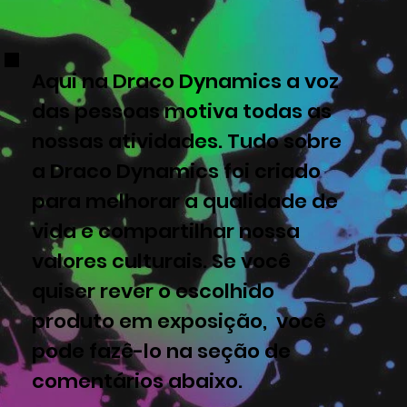
Aqui na Draco Dynamics a voz
das pessoas motiva todas as
nossas atividades. Tudo sobre
a Draco Dynamics foi criado
para melhorar a qualidade de
vida e compartilhar nossa
valores culturais. Se você
quiser rever o escolhido
produto em exposição, você
pode fazê-lo na seção de
comentários abaixo.