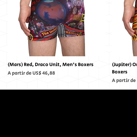
(Mars) Red, Draco Unit, Men's Boxers
(Jupiter) 
Boxers
Preço promocional
A partir de
US$ 46,88
Preço pro
A partir de
No Fim,
Não