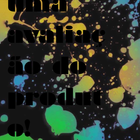
uma
avaliaç
ão do
produt
o!