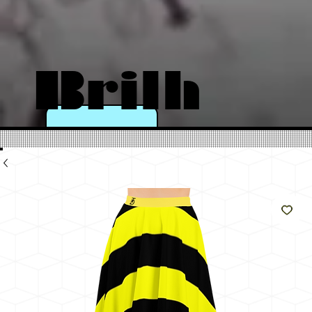
Brilh
e
como
o sol