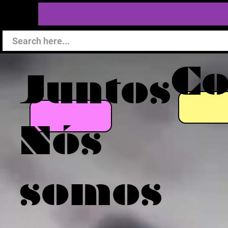
C
Juntos
Nós
somos