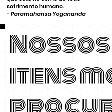
sofrimento humano.
-
Paramahansa Yogananda
Nossos
itens m
procu