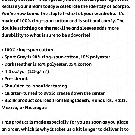
Realize your dream today & celebrate the identity of Scorpio.
You've now found the staple t-shirt of your wardrobe. It's
made of 100% ring-spun cotton and is soft and comfy. The
double stitching on the neckline and sleeves adds more
durability to what is sure to be a favorite!
• 100% ring-spun cotton
• Sport Grey is 90% ring-spun cotton, 10% polyester
• Dark Heather is 65% polyester, 35% cotton
• 4.5 oz/yd² (153 g/m²)
• Pre-shrunk
• Shoulder-to-shoulder taping
• Quarter-turned to avoid crease down the center
• Blank product sourced from Bangladesh, Honduras, Haiti,
Mexico, or Nicaragua
This product is made especially for you as soon as you place
an order, which is why it takes us a bit longer to deliver it to