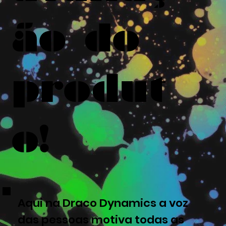
ão do
produt
o!
Aqui na Draco Dynamics a voz
das pessoas motiva todas as