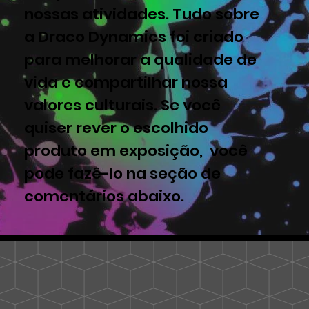
nossas atividades. Tudo sobre
a Draco Dynamics foi criado
para melhorar a qualidade de
vida e compartilhar nossa
valores culturais. Se você
quiser rever o escolhido
produto em exposição, você
pode fazê-lo na seção de
comentários abaixo.