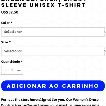
Sleeve Unisex T-Shirt
Preço
US$ 32,50
Color
*
Size
*
Quantidade
*
Adicionar ao carrinho
Perhaps the stars have aligned for you. Our Women's Draco
Duality ScorpioT-shirt gives you a mystical space-age vibe.