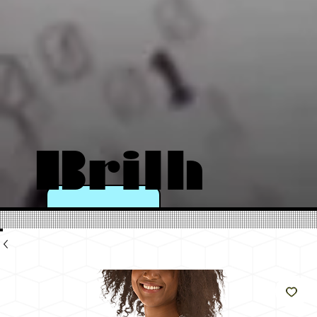
Brilh
e
como