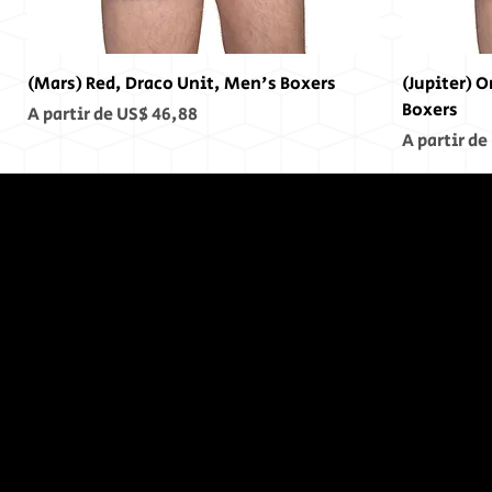
(Mars) Red, Draco Unit, Men's Boxers
(Jupiter) 
Boxers
Preço promocional
A partir de
US$ 46,88
Preço pro
A partir de
No Fim,
Não
Houve
Fim...