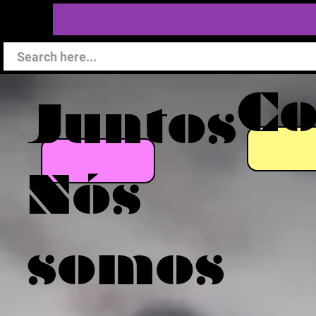
C
Juntos
Nós
somos