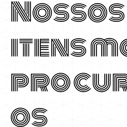
Nossos
itens m
procu
os