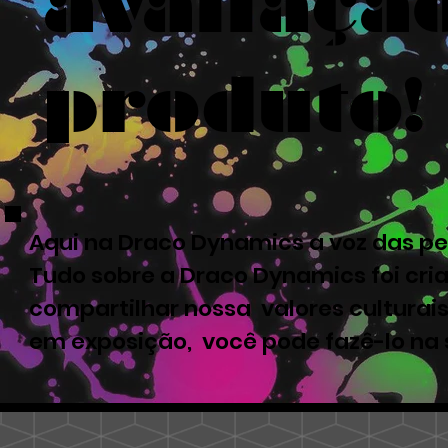
avaliaçã
produto!
Aqui na Draco Dynamics a voz das pe
Tudo sobre a Draco Dynamics foi cri
compartilhar nossa valores culturais
em exposição, você pode fazê-lo na