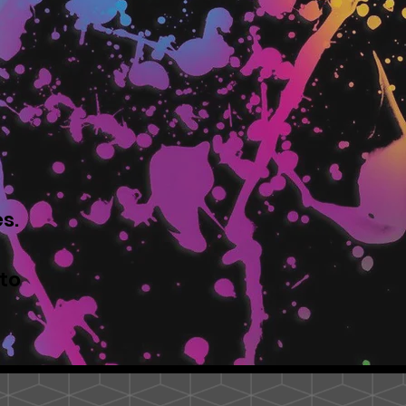
s.
to