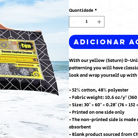
Quantidade
*
Adicionar a
With our yellow (Saturn) D-Uni
patterning you will have classi
look and wrap yourself up with 
• 52% cotton, 48% polyester
• Fabric weight: 10.6 oz/y² (360
• Size: 30″ × 60″ × 0.28″ (76 × 152 
• Printed on one side only
• The non-printed side is made 
absorbent
• Blank product sourced from C