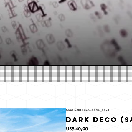
SKU: 62BF5E5AB884E_8874
Dark Deco (S
Preço
US$ 40,00