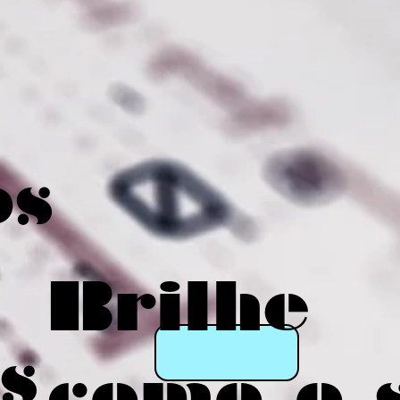
os
Brilhe
s
como o 