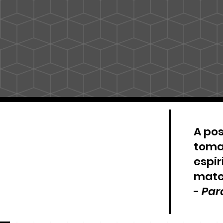
A pos
toma
espir
mater
-
Par