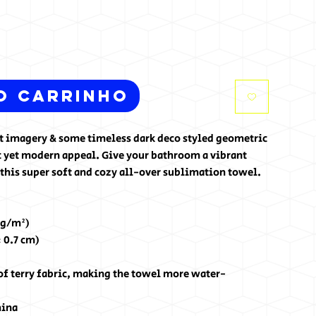
o carrinho
t imagery & some timeless dark deco styled geometric 
c yet modern appeal. Give your bathroom a vibrant 
this super soft and cozy all-over sublimation towel.
 g/m²)
× 0.7 cm)
of terry fabric, making the towel more water-
hina