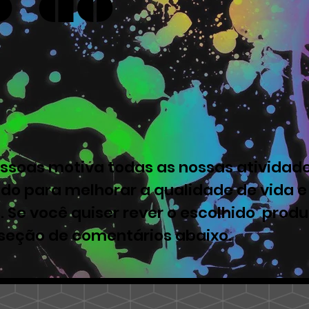
o do
ssoas motiva todas as nossas atividade
ado para melhorar a qualidade de vida e
. Se você quiser rever o escolhido produ
 seção de comentários abaixo.