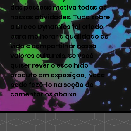
das pessoas motiva todas as
nossas atividades. Tudo sobre
a Draco Dynamics foi criado
para melhorar a qualidade de
vida e compartilhar nossa
valores culturais. Se você
quiser rever o escolhido
produto em exposição, você
pode fazê-lo na seção de
comentários abaixo.