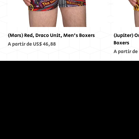
(Mars) Red, Draco Unit, Men's Boxers
(Jupiter) 
Boxers
Preço promocional
A partir de
US$ 46,88
Preço pro
A partir de
No Fim,
Não
Houve