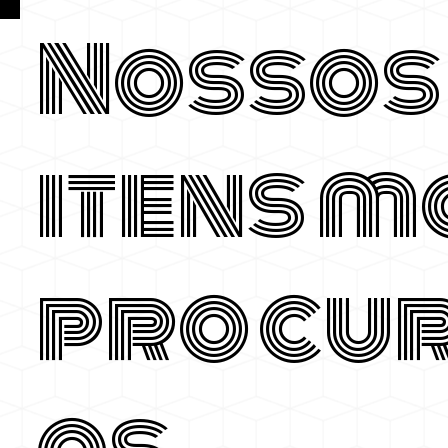
Nossos
itens m
procu