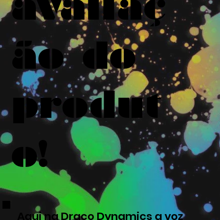
avaliaç
ão do
produt
o!
Aqui na Draco Dynamics a voz