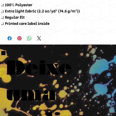
.: 100% Polyester
.: Extra light fabric (2.2 oz/yd² (74.6 g/m²))
.: Regular fit
.: Printed care label inside
Deixe
uma