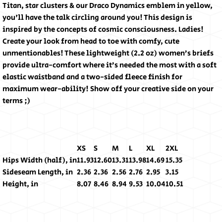
Titan, star clusters & our Draco Dynamics emblem in yellow,
you'll have the talk circling around you! This design is
inspired by the concepts of cosmic consciousness. Ladies!
Create your look from head to toe with comfy, cute
unmentionables! These lightweight (2.2 oz) women’s briefs
provide ultra-comfort where it’s needed the most with a soft
elastic waistband and a two-sided fleece finish for
maximum wear-ability! Show off your creative side on your
terms ;)
XS
S
M
L
XL
2XL
Hips Width (half), in
11.93
12.60
13.31
13.98
14.69
15.35
Sideseam Length, in
2.36
2.36
2.56
2.76
2.95
3.15
Height, in
8.07
8.46
8.94
9.53
10.04
10.51