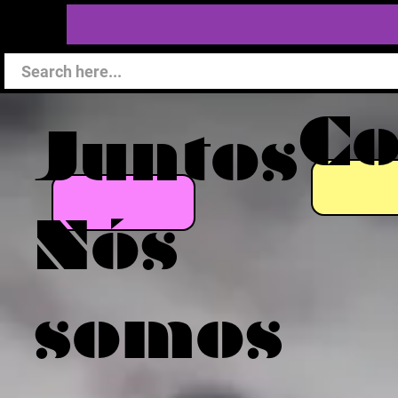
C
Juntos
Nós
somos