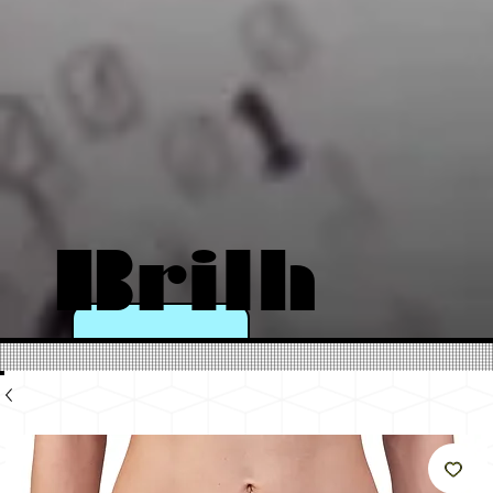
Brilh
e