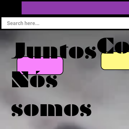
C
Juntos
Nós
somos