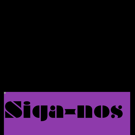
o no seu
primeiro
pedido.
Siga-nos