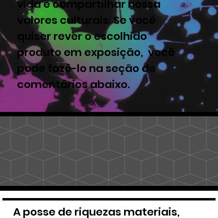
vida e compartilhar nossa
valores culturais. Se você
quiser rever o escolhido
produto em exposição, você
pode fazê-lo na seção de
comentários abaixo.
A posse de riquezas materiais,