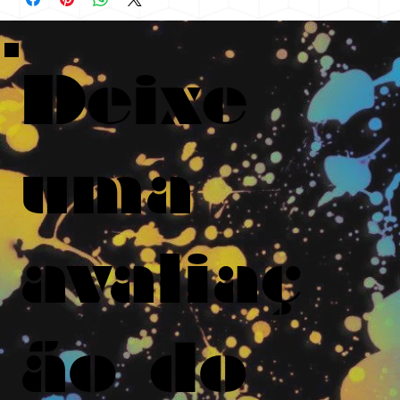
Deixe
uma
avaliaç
ão do