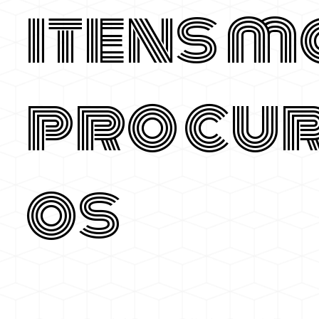
itens m
procu
os