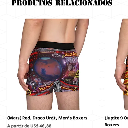
Produtos relacionados
(Mars) Red, Draco Unit, Men's Boxers
(Jupiter) 
Boxers
Preço promocional
A partir de
US$ 46,88