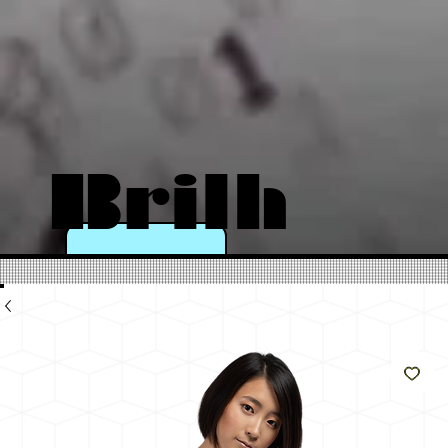
Brilh
e
como