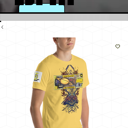
a
come
il
sole