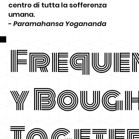
centro di tutta la sofferenza
umana.
-
Paramahansa Yogananda
Freque
y Boug
Togete