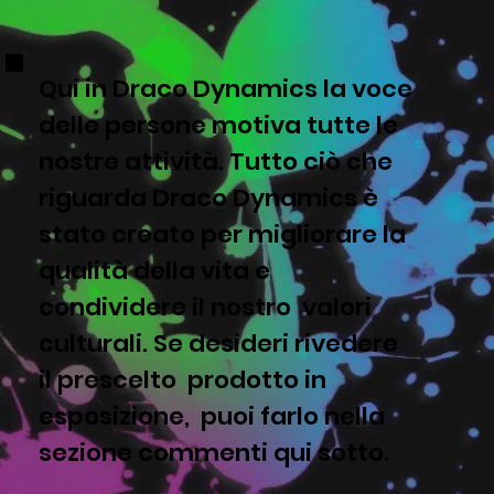
Qui in Draco Dynamics la voce
delle persone motiva tutte le
nostre attività. Tutto ciò che
riguarda Draco Dynamics è
stato creato per migliorare la
qualità della vita e
condividere il nostro valori
culturali. Se desideri rivedere
il prescelto prodotto in
esposizione, puoi farlo nella
sezione commenti qui sotto.