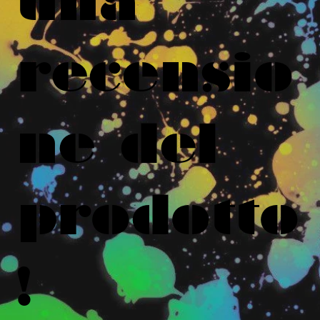
una
recensio
ne del
prodotto
!