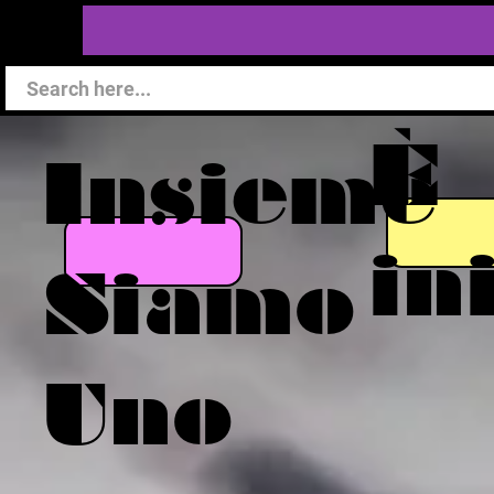
È
Insieme
in
Siamo
Uno