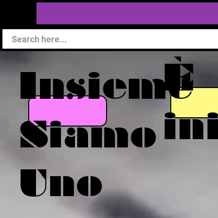
È
Insieme
in
Siamo
Uno