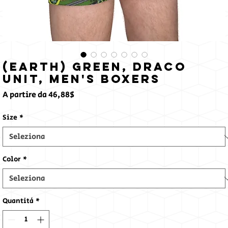
(Earth) Green, Draco
Unit, Men's Boxers
Prezzo
A partire da
46,88$
scontato
Size
*
Color
*
Quantità
*