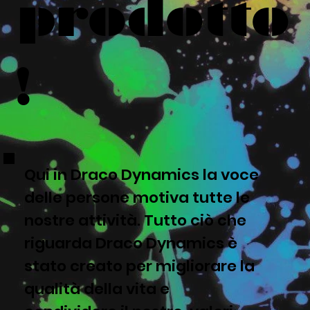
prodotto
!
Qui in Draco Dynamics la voce
delle persone motiva tutte le
nostre attività. Tutto ciò che
riguarda Draco Dynamics è
stato creato per migliorare la
qualità della vita e