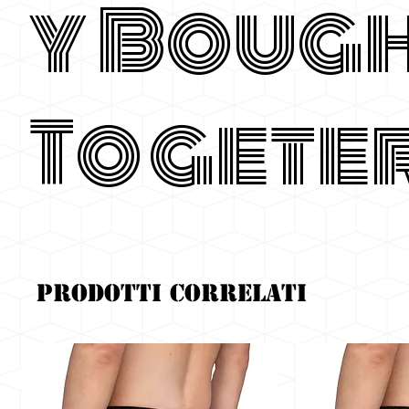
y Boug
Togete
Prodotti correlati