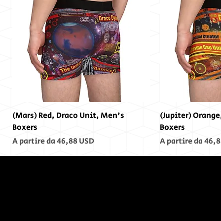
(Mars) Red, Draco Unit, Men's
(Jupiter) Orange
Boxers
Boxers
Prezzo scontato
Prezzo scontato
A partire da
46,88 USD
A partire da
46,8
Alla fine,
non c'era