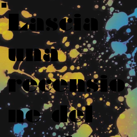
Lascia
una
recensio
ne del