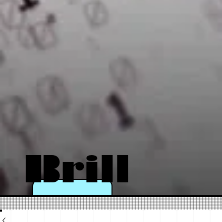
Brill
a