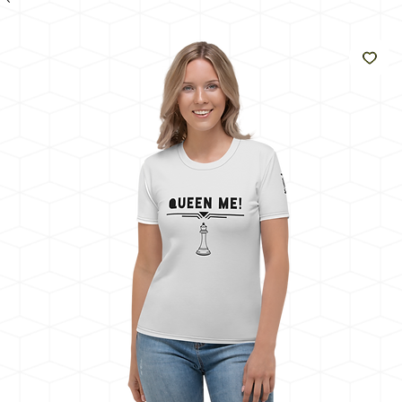
come
il
sole