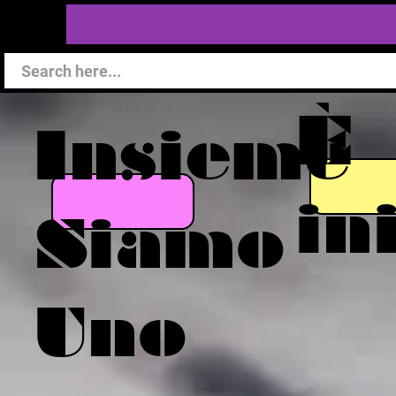
È
Insieme
in
Siamo
Uno