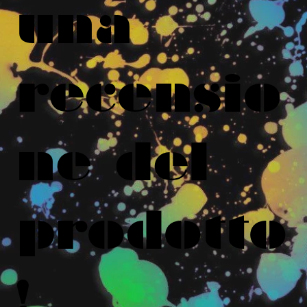
una
recensio
ne del
prodotto
!