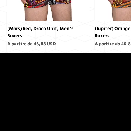
(Mars) Red, Draco Unit, Men's
(Jupiter) Orange
Boxers
Boxers
Prezzo scontato
Prezzo scontato
A partire da
46,88 USD
A partire da
46,8
Alla fine,
non c'era
fine...