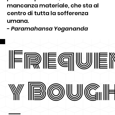
mancanza materiale, che sta al
centro di tutta la sofferenza
umana.
-
Paramahansa Yogananda
Freque
y Boug