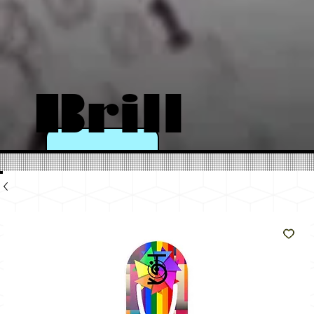
Brill
a
come