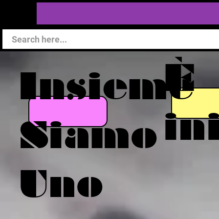
È
Insieme
in
Siamo
Uno