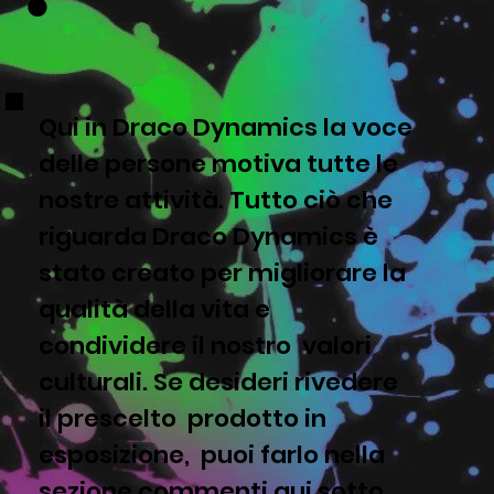
Qui in Draco Dynamics la voce
delle persone motiva tutte le
nostre attività. Tutto ciò che
riguarda Draco Dynamics è
stato creato per migliorare la
qualità della vita e
condividere il nostro valori
culturali. Se desideri rivedere
il prescelto prodotto in
esposizione, puoi farlo nella
sezione commenti qui sotto.