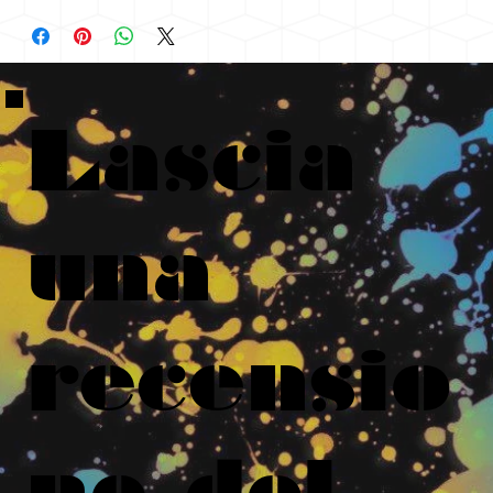
Lascia
una
recensio
ne del