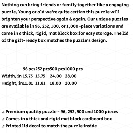
Nothing can bring friends or family together like a engaging
puzzle. Young or old we're quite certian this puzzle will
brighten your perspective again & again. Our unique puzzles
are available in 96, 252, 500, or 1,000-piece variations and
come in a thick, rigid, mat black box for easy storage. The lid
of the gift-ready box matches the puzzle's design.
96 pcs
252 pcs
500 pcs
1000 pcs
Width, in
15.75
15.75
24.00
28.00
Height, in
11.81
11.81
18.00
20.00
.: Premium quality puzzle - 96, 252, 500 and 1000 pieces
.: Comes in a thick and rigid mat black cardboard box
.: Printed lid decal to match the puzzle inside