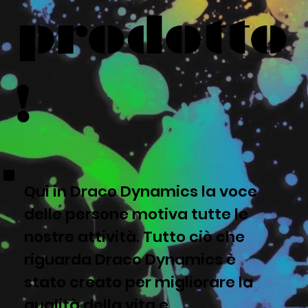
prodotto
!
Qui in Draco Dynamics la voce
delle persone motiva tutte le
nostre attività. Tutto ciò che
riguarda Draco Dynamics è
stato creato per migliorare la
qualità della vita e