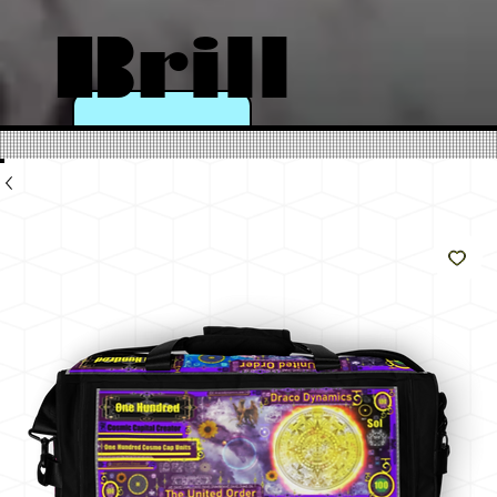
Brill
a
come
il