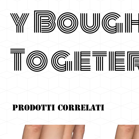
y Boug
Togete
Prodotti correlati