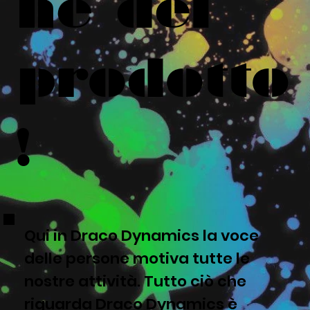
ne del
prodotto
!
Qui in Draco Dynamics la voce
delle persone motiva tutte le
nostre attività. Tutto ciò che
riguarda Draco Dynamics è