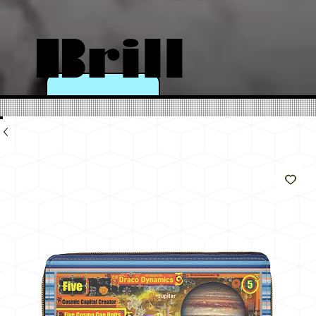
Brill
a
come
il