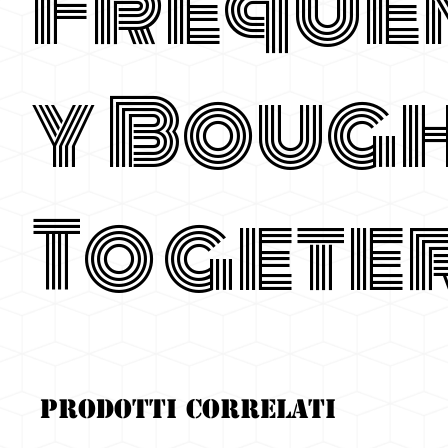
Freque
y Boug
Togete
Prodotti correlati