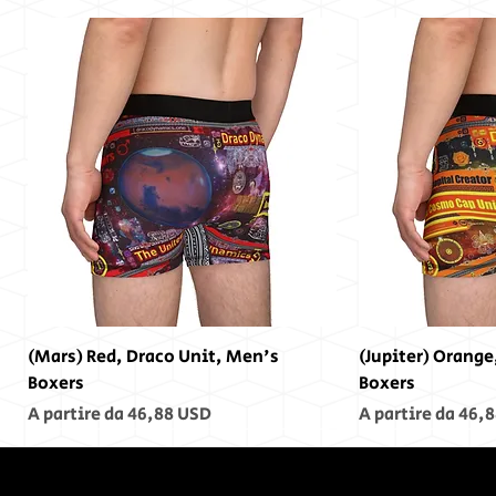
(Mars) Red, Draco Unit, Men's
(Jupiter) Orange
Boxers
Boxers
Prezzo scontato
Prezzo scontato
A partire da
46,88 USD
A partire da
46,8