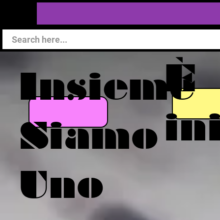
È
Insieme
in
Siamo
Uno