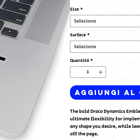
Size
*
Seleziona
Surface
*
Seleziona
Quantità
*
Aggiungi al
The bold Draco Dynamics Emblem
ultimate flexibility for implem
any shape you desire, while leav
off the page.