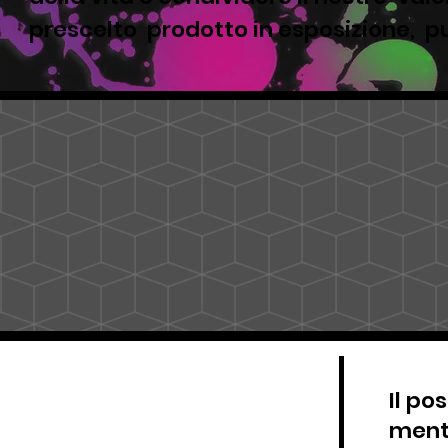
prescelto prodotto in esposizione, pu
Il po
mentr