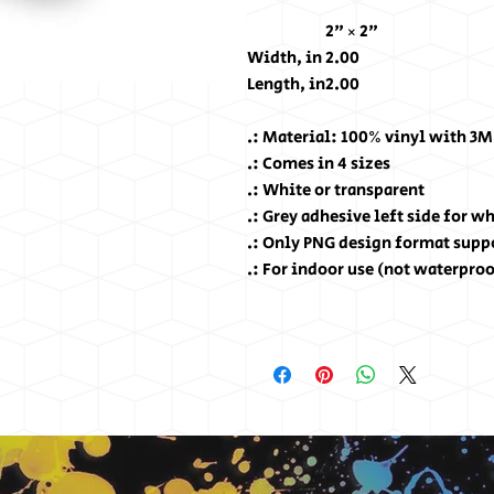
2" × 2"
Width, in
2.00
Length, in
2.00
.: Material: 100% vinyl with 3M
.: Comes in 4 sizes
.: White or transparent
.: Grey adhesive left side for wh
.: Only PNG design format supp
.: For indoor use (not waterpro