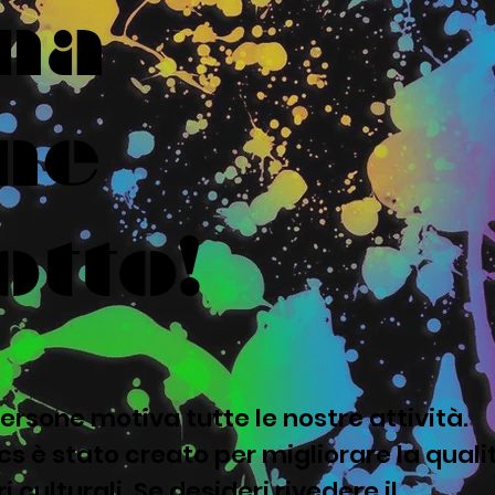
na
ne
otto!
ersone motiva tutte le nostre attività.
s è stato creato per migliorare la quali
i culturali. Se desideri rivedere il