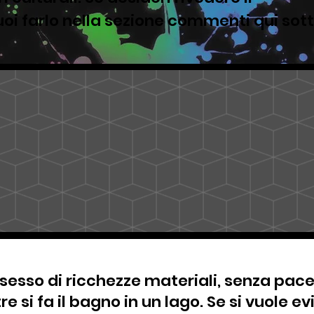
oi farlo nella sezione commenti qui sot
ssesso di ricchezze materiali, senza pace
e si fa il bagno in un lago. Se si vuole e