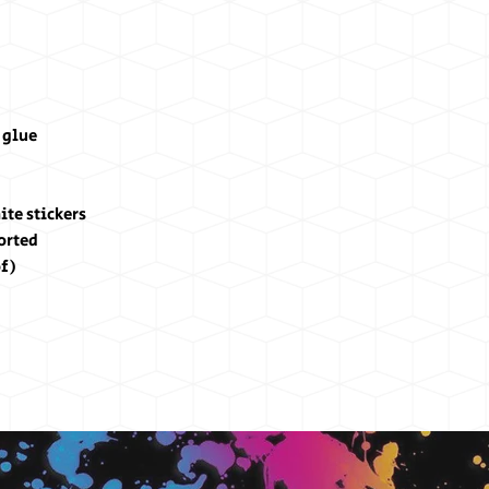
 glue
ite stickers
orted
of)