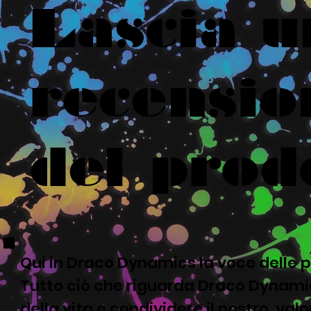
Lascia u
recensio
del prod
Qui in Draco Dynamics la voce delle p
Tutto ciò che riguarda Draco Dynamic
della vita e condividere il nostro valor