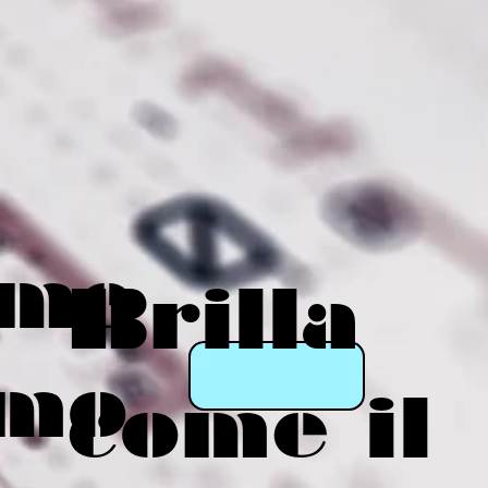
eme
Brilla
mo
come il