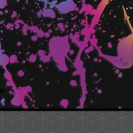
tà
to.