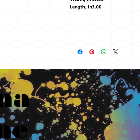
Length, in
3.00
na
ne