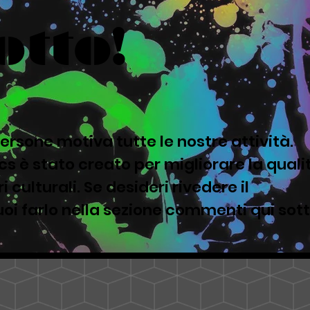
otto!
ersone motiva tutte le nostre attività.
s è stato creato per migliorare la quali
i culturali. Se desideri rivedere il
oi farlo nella sezione commenti qui sot