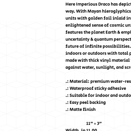
Here Imperious Draco has depict
way. With Mayan hieroglyphics &
units with golden foil inlaid in
enlightened sense of cosmic uni
features the planet Earth & emph
uncertainty & quantum perspect
future of infinite possibilities
indoors or outdoors with total 
made with thick vinyl material 
against water, sunlight, and scr
.: Material: premium water-res
.: Waterproof sticky adhesive
.: Suitable for indoor and outdo
.: Easy peel backing
.: Matte finish
11" × 3"
Width, in
11.00