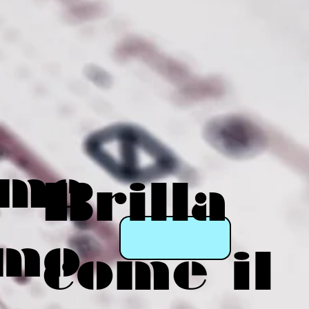
eme
Brilla
mo
come il