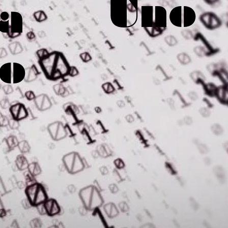
Uno
ia
to