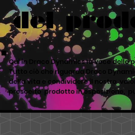
del prod
Qui in Draco Dynamics la voce delle p
Tutto ciò che riguarda Draco Dynamic
della vita e condividere il nostro valor
prescelto prodotto in esposizione, pu