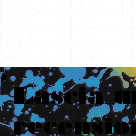
Lascia u
recensio