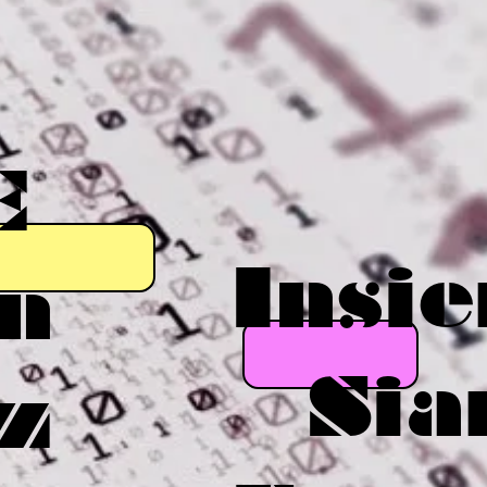
È
Insi
in
Sia
iz