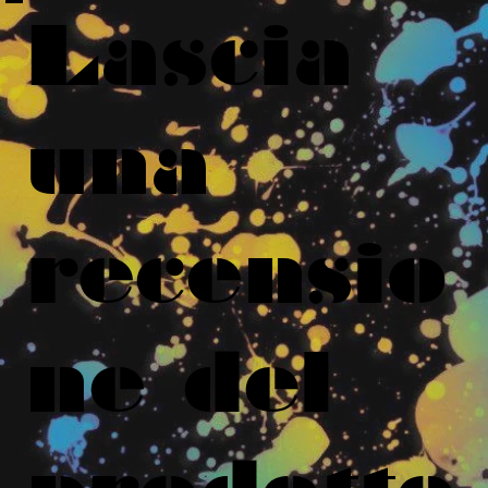
Lascia
una
recensio
ne del