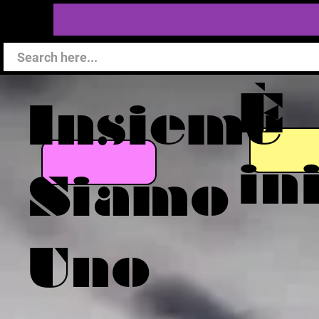
È
Insieme
in
Siamo
Uno