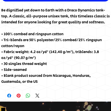
Be dignified yet down to Earth with a Draco Dynamics tank-
top. A classic, all-purpose unisex tank, this timeless classic is 
intended for anyone looking for great quality and softness.
• 100% combed and ringspun cotton
• Tri-blends are 50% polyester/25% combed/25% ringspun 
cotton/rayon
• Fabric weight: 4.2 oz/yd² (142.40 g/m²), triblends: 3.8 
oz/yd² (90.07 g/m²)
• 30 singles thread weight
• Side-seamed
• Blank product sourced from Nicaragua, Honduras, 
Guatemala, or the US