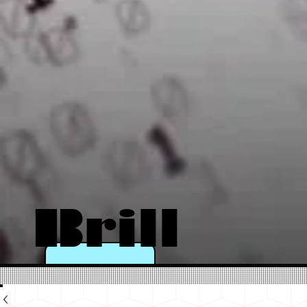
Brill
a