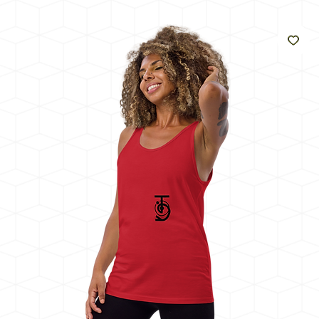
come
il
sole