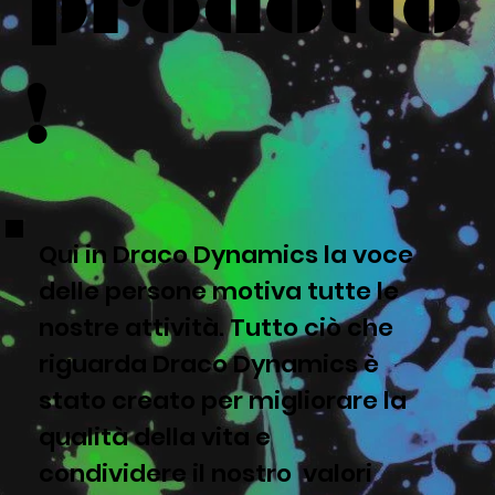
prodotto
!
Qui in Draco Dynamics la voce
delle persone motiva tutte le
nostre attività. Tutto ciò che
riguarda Draco Dynamics è
stato creato per migliorare la
qualità della vita e
condividere il nostro valori