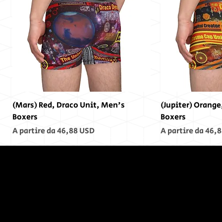
(Mars) Red, Draco Unit, Men's
(Jupiter) Orange
Boxers
Boxers
Prezzo scontato
Prezzo scontato
A partire da
46,88 USD
A partire da
46,8
Alla fine,
non c'era