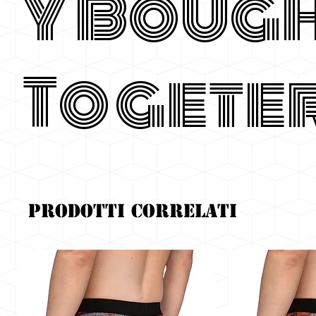
y Boug
Togete
Prodotti correlati