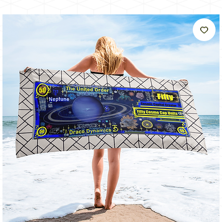
come
il
sole