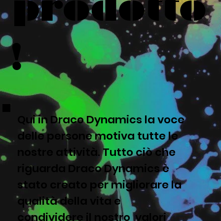
prodotto
!
Qui in Draco Dynamics la voce
delle persone motiva tutte le
nostre attività. Tutto ciò che
riguarda Draco Dynamics è
stato creato per migliorare la
qualità della vita e
condividere il nostro valori