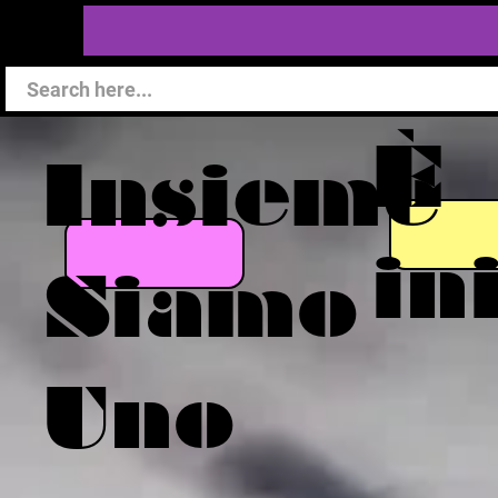
È
Insieme
in
Siamo
Uno