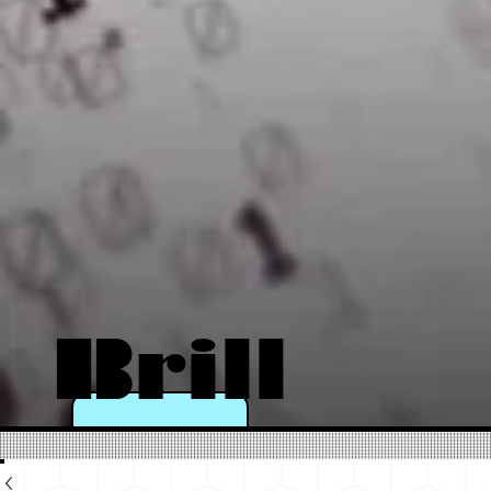
Brill
a