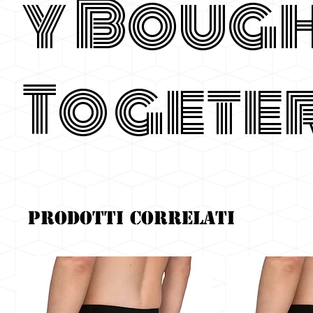
y Boug
Togete
Prodotti correlati