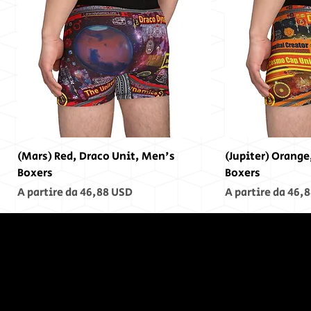
(Mars) Red, Draco Unit, Men's
(Jupiter) Orange
Boxers
Boxers
Prezzo scontato
Prezzo scontato
A partire da
46,88 USD
A partire da
46,8
Alla fine,
non c'era