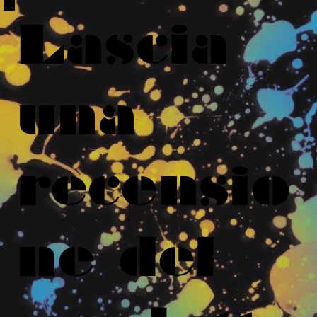
Lascia
una
recensio
ne del