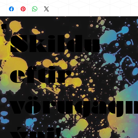
Skildu
eftir
vörugag
ýni!