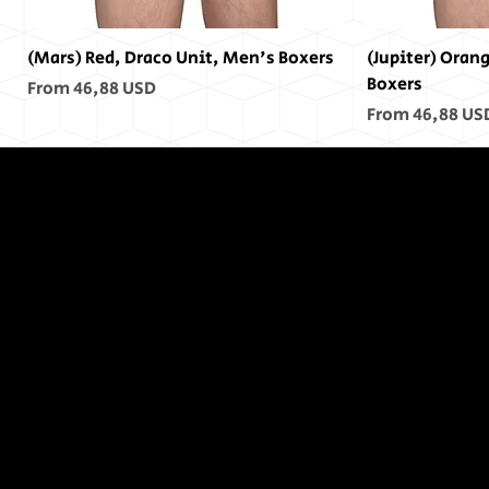
(Mars) Red, Draco Unit, Men's Boxers
(Jupiter) Oran
Boxers
Sale Price
From
46,88 USD
Sale Price
From
46,88 US
Á
endanum
var
enginn
(Saturn) Yellow, Draco Unit, Men's
(Uranus) Blue, Draco Unit, Men's
(Mars) Cosmic Pride Men's Boxers
(Saturn) Cosmic Pride Men's Boxers
(Uranus) Cosmic Pride Men's Boxers
(Power) Purple Draco Units Bumper
(Neptune) Blue Draco Units Bumper
(Earth) Green,
(Sol) Purple, 
(Jupiter) Cosm
(Earth) Cosmic
(Sol) Cosmic P
(Sol) Purple D
(Uranus) Blue 