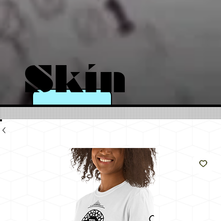
Skín
a
eins