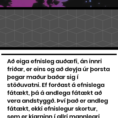
Að eiga efnisleg auðæfi, án innri
friðar, er eins og að deyja úr þorsta
þegar maður baðar sig í
stöðuvatni. Ef forðast á efnislega
fátækt, þá á andlega fátækt að
vera andstyggð. Því það er andleg
fátækt, ekki efnislegur skortur,
sem er kjarninn í allri mannlegri