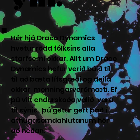
Hér hjá Draco Dynamics
hvetur rödd fólksins alla
starfsemi okkar. Allt um Draco
Dynamics hefur verið búið til
til að bæta lífsgæði og deila
okkar menningarverðmæti. Ef
þú vilt endurskoða valið vara
til sýnis, þú getur gert það í
athugasemdahlutanum hér
að neðan.